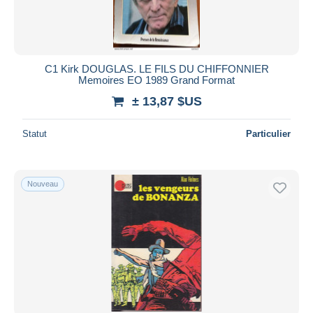
Durée
Toutes les durées
Nouveau
jours
C1 Kirk DOUGLAS. LE FILS DU CHIFFONNIER
depuis
Memoires EO 1989 Grand Format
Fermant
heures
± 13,87 $US
dans
Prix
Statut
Particulier
De
à
$US
$US
Uniquement en réduction
Nouveau
Livraison gratuite
Méthodes de paiement
PayPal
Virement bancaire
Visa
Mastercard