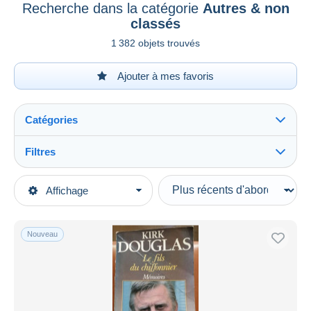
Recherche dans la catégorie
Autres & non
classés
1 382 objets trouvés
Ajouter à mes favoris
Catégories
Filtres
Tout voir
Types de vente
Affichage
Catégories principales
En cours
Autres thèmes & collections
Prix fixes
Cinéma, TV & Video
Nouveau
Enchères avec offres
Merchandising
Enchères sans offres
Maisons de vente
Autres & non classés
Vendus