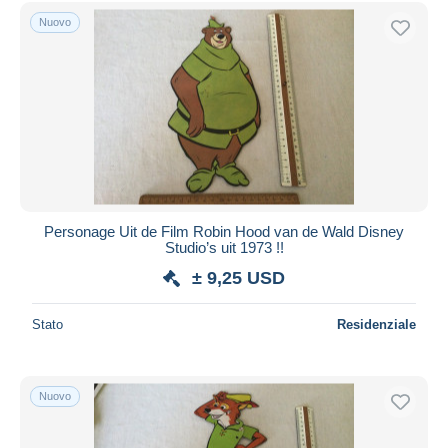
Spedizione gratuita
Nuovo
Metodi di pagamento
PayPal
Bonifico bancario
Visa
Mastercard
Bancontact
iDeal
Personage Uit de Film Robin Hood van de Wald Disney
Studio’s uit 1973 !!
Maestro
± 9,25 USD
Deselezionare tutto
Residenza del venditore
Stato
Residenziale
Tutto il mondo
Nuovo