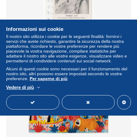
Informazioni sui cookie
Myrna Loy & William Powell By courtesy of Metro-
Glodwin-Mayer
Il nostro sito utilizza i cookie per le seguenti finalità: fornirvi i
servizi che avete richiesto, garantire la sicurezza della nostra
± 1,25 USD
piattaforma, ricordare le vostre preferenze per rendere più
piacevole la vostra navigazione, compilare statistiche per
adattare il nostro sito alle vostre esigenze, visualizzare video e
Stato
Residenziale
permettervi di condividere contenuti sui social network.
Alcuni di questi cookie sono necessari per il funzionamento del
nostro sito, altri possono essere impostati secondo le vostre
preferenze.
Per saperne di più
Vedere di più