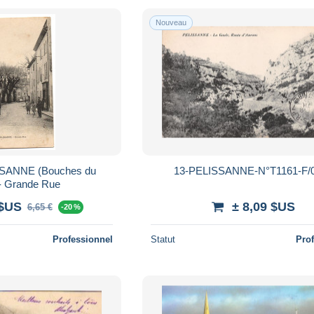
Nouveau
SSANNE (Bouches du
13-PELISSANNE-N°T1161-F/
- Grande Rue
 $US
± 8,09 $US
6,65 €
-20 %
Professionnel
Statut
Pro