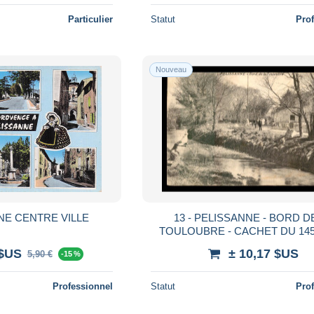
Particulier
Statut
Pro
Nouveau
NE CENTRE VILLE
13 - PELISSANNE - BORD D
TOULOUBRE - CACHET DU 14
TERRITORIAL EN CAMPA
 $US
± 10,17 $US
5,90 €
-15 %
Professionnel
Statut
Pro