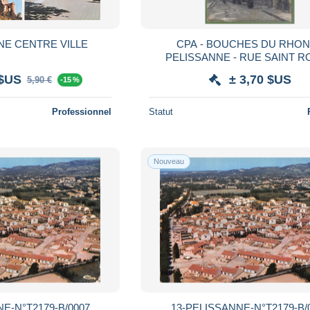
NE CENTRE VILLE
CPA - BOUCHES DU RHONE -
PELISSANNE - RUE SAINT R
animation, - Collection L. A.
 $US
± 3,70 $US
5,90 €
-15 %
Professionnel
Statut
Nouveau
E-N°T2179-B/0007
13-PELISSANNE-N°T2179-B/