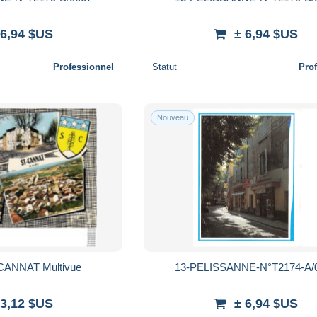
 6,94 $US
± 6,94 $US
Professionnel
Statut
Pro
Nouveau
D13 SAINT CANNAT Multivue
13-PELISSANNE-N°T2174-A/
 3,12 $US
± 6,94 $US