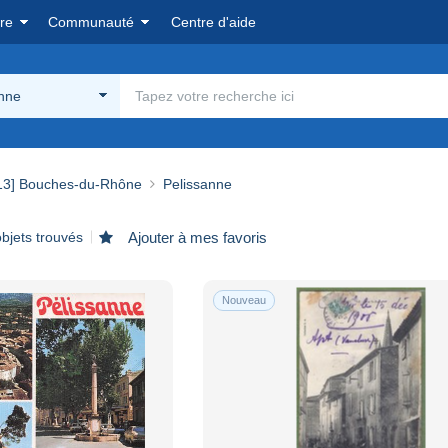
re
Communauté
Centre d'aide
anne
13] Bouches-du-Rhône
Pelissanne
bjets trouvés
Ajouter à mes favoris
Nouveau