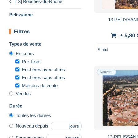
[13] Bouches-du-Rhône
Pelissanne
13 PELISSAN
Filtres
± 5,80
Types de vente
Statut
En cours
Prix fixes
Enchères avec offres
Nouveau
Enchères sans offres
Maisons de vente
Vendus
Durée
Toutes les durées
Nouveau depuis
jours
13-PELISSANN
Fermant dans