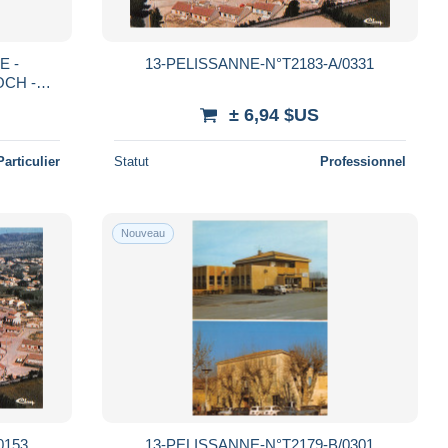
13-PELISSANNE-N°T2183-A/0331
OCH -
 .
± 6,94 $US
Particulier
Statut
Professionnel
Nouveau
0153
13-PELISSANNE-N°T2179-B/0301