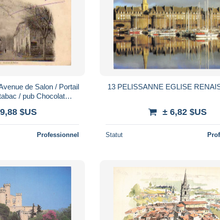
Avenue de Salon / Portail
13 PELISSANNE EGLISE RENA
 tabac / pub Chocolat
Carpentier ) (S.10535)
 9,88 $US
± 6,82 $US
Professionnel
Statut
Pro