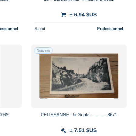
± 6,94 $US
fessionnel
Statut
Professionnel
Nouveau
0049
PELISSANNE : la Goule ............. 8671
± 7,51 $US