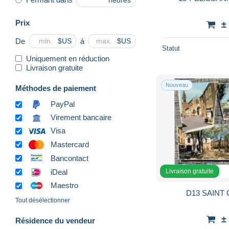
heures
Prix
±
De
à
$US
$US
Statut
Uniquement en réduction
Livraison gratuite
Nouveau
Méthodes de paiement
PayPal
Virement bancaire
Visa
Mastercard
Bancontact
Livraison gratuite
iDeal
Maestro
Tout désélectionner
±
Résidence du vendeur