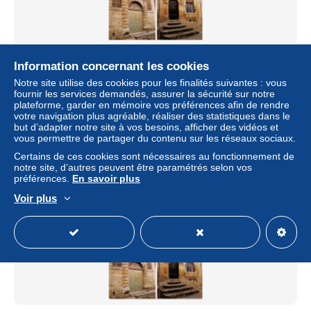
PELISSANNE Village medieval 27(scan recto-verso)
Information concernant les cookies
MA1467
Notre site utilise des cookies pour les finalités suivantes : vous
± 2,99 $US
fournir les services demandés, assurer la sécurité sur notre
plateforme, garder en mémoire vos préférences afin de rendre
votre navigation plus agréable, réaliser des statistiques dans le
Statut
Professionnel
but d’adapter notre site à vos besoins, afficher des vidéos et
vous permettre de partager du contenu sur les réseaux sociaux.
Certains de ces cookies sont nécessaires au fonctionnement de
notre site, d’autres peuvent être paramétrés selon vos
préférences.
En savoir plus
Voir plus