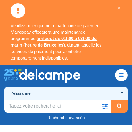
×
Veuillez noter que notre partenaire de paiement
Mangopay effectuera une maintenance
programmée
le 6 août de 01h00 à 03h00 du
matin (heure de Bruxelles)
, durant laquelle les
services de paiement pourraient être
temporairement indisponibles.
Pelissanne
Recherche avancée