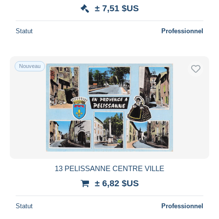
iDeal
± 7,51 $US
Maestro
Statut
Professionnel
Tout désélectionner
Résidence du vendeur
Monde entier
Nouveau
Appliquer
13 PELISSANNE CENTRE VILLE
± 6,82 $US
Statut
Professionnel