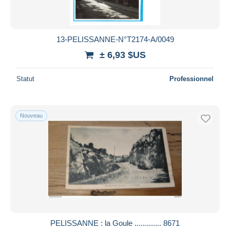
Toutes les durées
Nouveau
jours
13-PELISSANNE-N°T2174-A/0049
depuis
± 6,93 $US
Fermant
heures
dans
Statut
Professionnel
Prix
De
à
$US
$US
Nouveau
Uniquement en réduction
Livraison gratuite
Méthodes de paiement
PayPal
Virement bancaire
Visa
Mastercard
Bancontact
PELISSANNE : la Goule ............. 8671