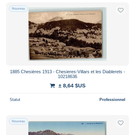
De
à
$US
$US
Nouveau
Uniquement en réduction
Livraison gratuite
Méthodes de paiement
PayPal
Virement bancaire
Visa
Mastercard
Bancontact
1885 Chesières 1913 - Chesieres-Villars et les Diablerets -
10218636
iDeal
± 8,64 $US
Maestro
Tout désélectionner
Statut
Professionnel
Résidence du vendeur
Monde entier
Nouveau