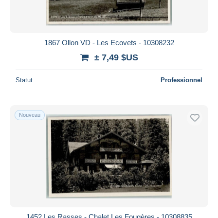
1867 Ollon VD - Les Ecovets - 10308232
± 7,49 $US
Statut
Professionnel
Nouveau
1452 Les Rasses - Chalet Les Fougères - 10308835