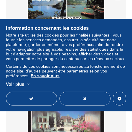
Information concernant les cookies
Notre site utilise des cookies pour les finalités suivantes : vous
fournir les services demandés, assurer la sécurité sur notre
plateforme, garder en mémoire vos préférences afin de rendre
votre navigation plus agréable, réaliser des statistiques dans le
but d’adapter notre site à vos besoins, afficher des vidéos et
74 ANNECY LAC D ANNECY ET TELEPHERIQUE DU
vous permettre de partager du contenu sur les réseaux sociaux.
MONT VEYRIER
Certains de ces cookies sont nécessaires au fonctionnement de
± 6,82 $US
notre site, d’autres peuvent être paramétrés selon vos
préférences.
En savoir plus
Statut
Professionnel
Voir plus
Nouveau