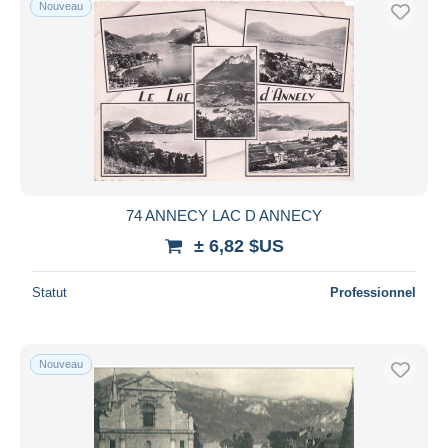
Nouveau
Uniquement en réduction
Livraison gratuite
Méthodes de paiement
PayPal
Virement bancaire
Visa
Mastercard
Bancontact
74 ANNECY LAC D ANNECY
iDeal
± 6,82 $US
Maestro
Statut
Professionnel
Tout désélectionner
Résidence du vendeur
Monde entier
Nouveau