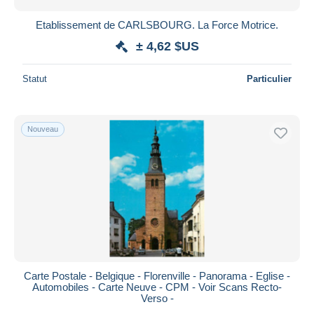
Tintigny
701
Etablissement de CARLSBOURG. La Force Motrice.
Vaux-sur-Sûre
137
± 4,62 $US
Vielsalm
3 016
Virton
3 617
Statut
Particulier
Wellin
1 018
Autres
1
Nouveau
Autres & non classés
8 813
Carte Postale - Belgique - Florenville - Panorama - Eglise -
Automobiles - Carte Neuve - CPM - Voir Scans Recto-
Verso -