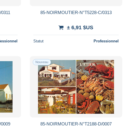
/0311
85-NOIRMOUTIER-N°T5228-C/0313
± 6,91 $US
fessionnel
Statut
Professionnel
Nouveau
/0009
85-NOIRMOUTIER-N°T2188-D/0007