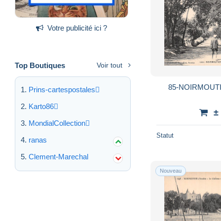
Votre publicité ici ?
Top Boutiques
Voir tout
85-NOIRMOUTI
Prins-cartespostales
Karto86
±
MondialCollection
Statut
ranas
Clement-Marechal
Nouveau