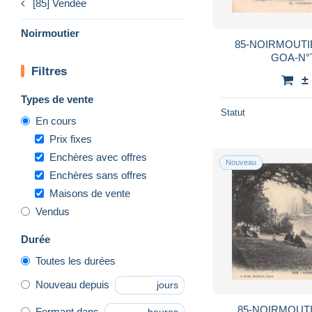
[85] Vendée
Noirmoutier
85-NOIRMOUTI
GOA-N°T
Filtres
±
Types de vente
Statut
En cours
Prix fixes
Enchères avec offres
Nouveau
Enchères sans offres
Maisons de vente
Vendus
Durée
Toutes les durées
Nouveau depuis
jours
85-NOIRMOUTI
Fermant dans