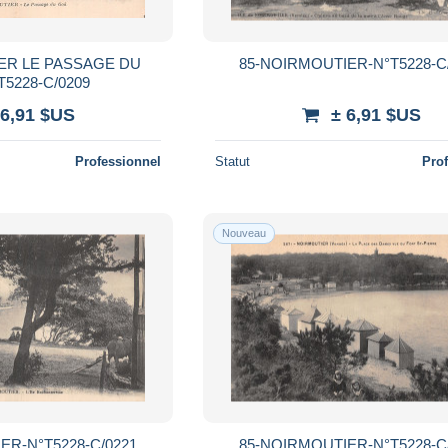
ER LE PASSAGE DU
85-NOIRMOUTIER-N°T5228-C
5228-C/0209
 6,91 $US
± 6,91 $US
Professionnel
Statut
Pro
Nouveau
ER-N°T5228-C/0221
85-NOIRMOUTIER-N°T5228-C