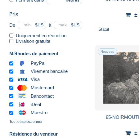
heures
Prix
±
De
à
$US
$US
Statut
Uniquement en réduction
Livraison gratuite
Nouveau
Méthodes de paiement
PayPal
Virement bancaire
Visa
Mastercard
Bancontact
iDeal
Maestro
85-NOIRMOUTI
Tout désélectionner
±
Résidence du vendeur