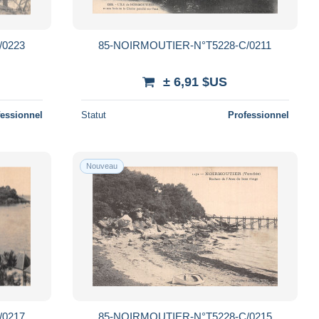
/0223
85-NOIRMOUTIER-N°T5228-C/0211
± 6,91 $US
fessionnel
Statut
Professionnel
Nouveau
/0217
85-NOIRMOUTIER-N°T5228-C/0215