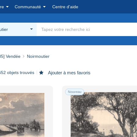
re
Communauté
Centre d'aide
tier
85] Vendée
Noirmoutier
652 objets trouvés
Ajouter à mes favoris
Nouveau