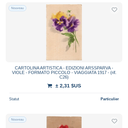
De
à
$US
$US
Nouveau
Uniquement en réduction
Livraison gratuite
Méthodes de paiement
PayPal
Virement bancaire
Visa
Mastercard
Bancontact
CARTOLINA ARTISTICA - EDIZIONI ARSSPARVA -
VIOLE - FORMATO PICCOLO - VIAGGIATA 1917 - (rif.
iDeal
C26)
Maestro
± 2,31 $US
Tout désélectionner
Statut
Particulier
Résidence du vendeur
Monde entier
Nouveau