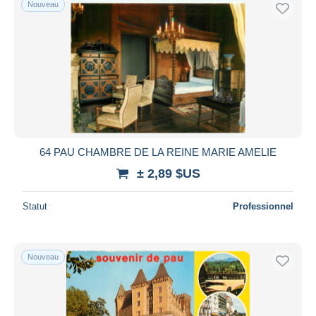
Nouveau
Uniquement en réduction
Livraison gratuite
Méthodes de paiement
PayPal
Virement bancaire
Visa
Mastercard
Bancontact
64 PAU CHAMBRE DE LA REINE MARIE AMELIE
iDeal
± 2,89 $US
Maestro
Statut
Professionnel
Tout désélectionner
Résidence du vendeur
Monde entier
Nouveau