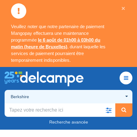
×
Veuillez noter que notre partenaire de paiement
Mangopay effectuera une maintenance
programmée
le 6 août de 01h00 à 03h00 du
matin (heure de Bruxelles)
, durant laquelle les
services de paiement pourraient être
temporairement indisponibles.
Berkshire
Recherche avancée