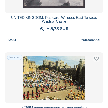
UNITED KINGDOM, Postcard, Windsor, East Terrace,
Windsor Castle
± 5,78 $US
Statut
Professionnel
Nouveau
uk47954 garter ceremony windsor castle uk