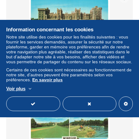
Information concernant les cookies
Notre site utilise des cookies pour les finalités suivantes : vous
fournir les services demandés, assurer la sécurité sur notre
plateforme, garder en mémoire vos préférences afin de rendre
votre navigation plus agréable, réaliser des statistiques dans le
but d’adapter notre site à vos besoins, afficher des vidéos et
BESP7-0612-ROYAUME-UNIS - WINDSOR CASTLE -
vous permettre de partager du contenu sur les réseaux sociaux.
The east terrace
Certains de ces cookies sont nécessaires au fonctionnement de
± 4,04 $US
notre site, d’autres peuvent être paramétrés selon vos
préférences.
En savoir plus
Voir plus
Statut
Professionnel
Nouveau