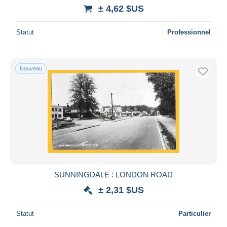
iDeal
± 4,62 $US
Maestro
Statut
Professionnel
Tout désélectionner
Résidence du vendeur
Monde entier
Nouveau
Appliquer
SUNNINGDALE : LONDON ROAD
± 2,31 $US
Statut
Particulier