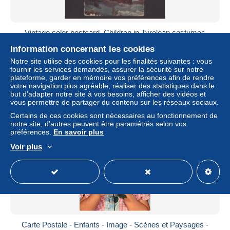
Vintage color postcard, Children in Tyrolean costumes
Posted in 1910 Netherlands
Information concernant les cookies
± 5,66 $US
Notre site utilise des cookies pour les finalités suivantes : vous
fournir les services demandés, assurer la sécurité sur notre
plateforme, garder en mémoire vos préférences afin de rendre
Statut
Professionnel
votre navigation plus agréable, réaliser des statistiques dans le
but d’adapter notre site à vos besoins, afficher des vidéos et
vous permettre de partager du contenu sur les réseaux sociaux.
Certains de ces cookies sont nécessaires au fonctionnement de
Nouveau
notre site, d’autres peuvent être paramétrés selon vos
préférences.
En savoir plus
Voir plus
Carte Postale - Enfants - Image - Scènes et Paysages -