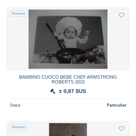
De
à
$US
$US
Uniquement en réduction
Nouveau
Livraison gratuite
Méthodes de paiement
PayPal
Virement bancaire
Visa
Mastercard
Bancontact
BAMBINO CUOCO BEBE CHEF ARMSTRONG
iDeal
ROBERTS 2010
Maestro
± 0,87 $US
Tout désélectionner
Statut
Particulier
Résidence du vendeur
Monde entier
Nouveau