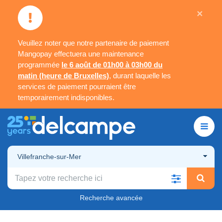
×
Veuillez noter que notre partenaire de paiement
Mangopay effectuera une maintenance
programmée
le 6 août de 01h00 à 03h00 du
matin (heure de Bruxelles)
, durant laquelle les
services de paiement pourraient être
temporairement indisponibles.
Villefranche-sur-Mer
Recherche avancée