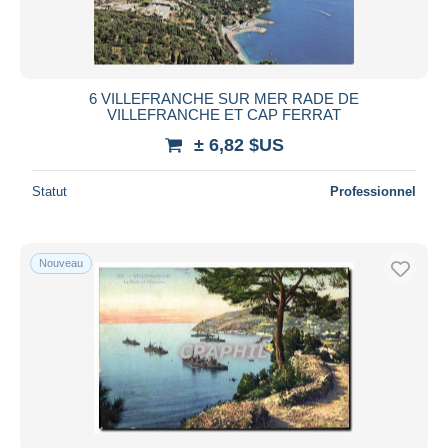
Durée
Toutes les durées
Nouveau
jours
6 VILLEFRANCHE SUR MER RADE DE
depuis
VILLEFRANCHE ET CAP FERRAT
Fermant
heures
± 6,82 $US
dans
Prix
Statut
Professionnel
De
à
$US
$US
Uniquement en réduction
Nouveau
Livraison gratuite
Méthodes de paiement
PayPal
Virement bancaire
Visa
Mastercard