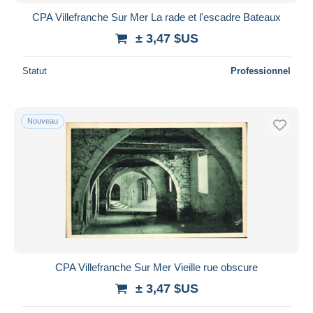
Bancontact
CPA Villefranche Sur Mer La rade et l'escadre Bateaux
iDeal
± 3,47 $US
Maestro
Tout désélectionner
Statut
Professionnel
Résidence du vendeur
Monde entier
Nouveau
Appliquer
CPA Villefranche Sur Mer Vieille rue obscure
± 3,47 $US