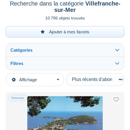
Recherche dans la catégorie
Villefranche-
sur-Mer
10 796 objets trouvés
Ajouter à mes favoris
Catégories
Filtres
Tout voir
Types de vente
Affichage
Catégories principales
En cours
Cartes Postales
Prix fixes
Europe
Nouveau
Enchères avec offres
France
Enchères sans offres
[06] Alpes Maritimes
Maisons de vente
Vendus
Villefranche-sur-Mer