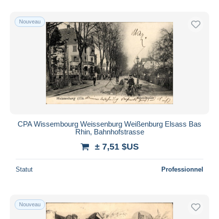
De
à
$US
$US
Uniquement en réduction
Nouveau
Livraison gratuite
Méthodes de paiement
PayPal
Virement bancaire
Visa
Mastercard
Bancontact
CPA Wissembourg Weissenburg Weißenburg Elsass Bas
iDeal
Rhin, Bahnhofstrasse
Maestro
± 7,51 $US
Tout désélectionner
Statut
Professionnel
Résidence du vendeur
Monde entier
Nouveau