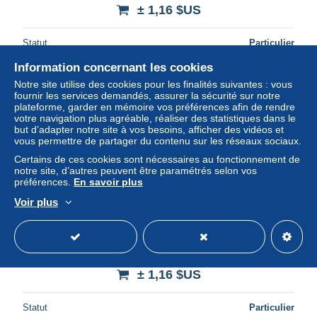
± 1,16 $US
Statut
Particulier
Information concernant les cookies
Notre site utilise des cookies pour les finalités suivantes : vous
Nouveau
fournir les services demandés, assurer la sécurité sur notre
plateforme, garder en mémoire vos préférences afin de rendre
votre navigation plus agréable, réaliser des statistiques dans le
but d’adapter notre site à vos besoins, afficher des vidéos et
vous permettre de partager du contenu sur les réseaux sociaux.
Certains de ces cookies sont nécessaires au fonctionnement de
notre site, d’autres peuvent être paramétrés selon vos
préférences.
En savoir plus
Voir plus
67 - Morsbronn les Bains - Etablissement de Cure
Thermale
± 1,16 $US
Statut
Particulier