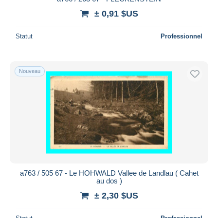
± 0,91 $US
Statut
Professionnel
Nouveau
a763 / 505 67 - Le HOHWALD Vallee de Landlau ( Cahet
au dos )
± 2,30 $US