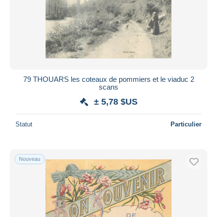
Saint Maixent l'Ecole
7 696
Sauze Vaussais
1 091
Appliquer
Secondigny
414
Thenezay
791
Thouars
9 078
79 THOUARS les coteaux de pommiers et le viaduc 2
Autres & non classés
38 486
scans
± 5,78 $US
Statut
Particulier
Nouveau