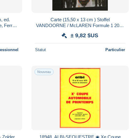
, ed.
Carte (15,50 x 13 cm ) Stoffel
, Ferrari
VANDOORNE / McLAREN Formule 1 2016
( => Premier Grand Prix )
± 9,82 $US
fessionnel
Statut
Particulier
Nouveau
- Zolder
18948 ️ ALBI-SEQUESTRE ◉ Xe Coupe