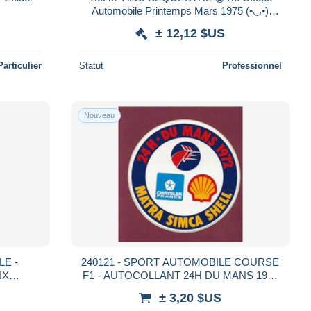
Automobile Printemps Mars 1975 (•◡•)
Programme officiel 20p ◉ Pilotes-Records-
± 12,12 $US
Bareme
Particulier
Statut
Professionnel
Nouveau
LE -
240121 - SPORT AUTOMOBILE COURSE
IX
F1 - AUTOCOLLANT 24H DU MANS 1972
XIXe
Matra Simca Shell Chrysler France
± 3,20 $US