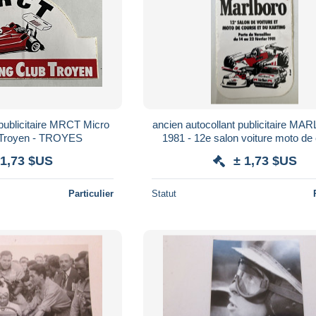
 publicitaire MRCT Micro
ancien autocollant publicitaire M
 Troyen - TROYES
1981 - 12e salon voiture moto de
karting
 1,73 $US
± 1,73 $US
Particulier
Statut