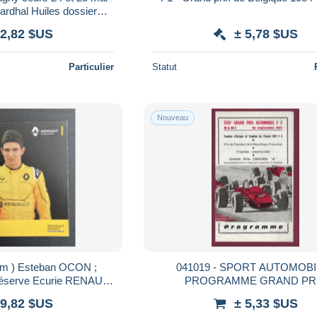
Bardhal Huiles dossier
d Prix historique
 2,82 $US
± 5,78 $US
Particulier
Statut
Nouveau
 cm ) Esteban OCON ;
041019 - SPORT AUTOMOBI
e réserve Ecurie RENAULT
PROGRAMME GRAND PR
 Team (2016 ? )
AUTOMOBILE F2 ALBI 1971 X
 9,82 $US
± 5,33 $US