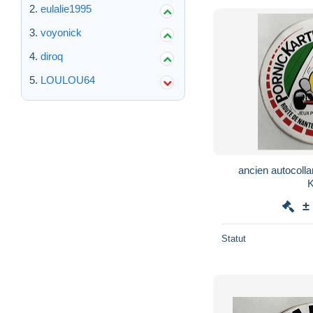
eulalie1995
voyonick
diroq
LOULOU64
ancien autocollan
K
±
Statut