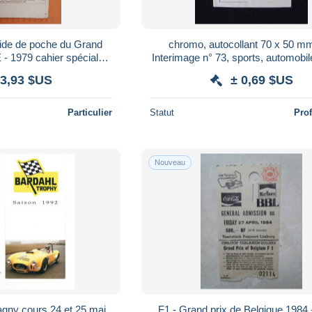
de de poche du Grand
chromo, autocollant 70 x 50 mm
- 1979 cahier spécial
Interimage n° 73, sports, automobile
tachable
246, 1958
 3,93 $US
± 0,69 $US
Particulier
Statut
Pro
Nouveau
gny cours 24 et 25 mai
F1 - Grand prix de Belgique 1984 