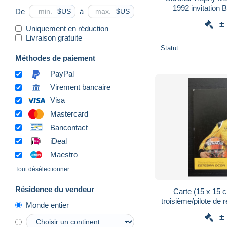
1992 invitation 
De
à
$US
$US
complet Gran
±
Uniquement en réduction
Livraison gratuite
Statut
Méthodes de paiement
PayPal
Virement bancaire
Visa
Mastercard
Bancontact
iDeal
Maestro
Tout désélectionner
Résidence du vendeur
Carte (15 x 15
troisième/pilote d
Monde entier
Formula 1
±