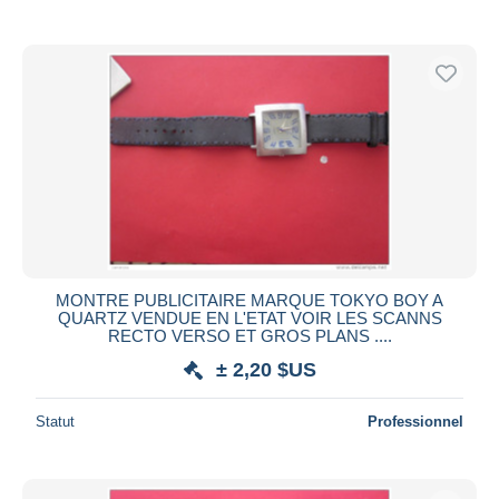
De
à
$US
$US
Uniquement en réduction
Livraison gratuite
Méthodes de paiement
PayPal
Virement bancaire
Visa
Mastercard
Bancontact
iDeal
MONTRE PUBLICITAIRE MARQUE TOKYO BOY A
QUARTZ VENDUE EN L'ETAT VOIR LES SCANNS
Maestro
RECTO VERSO ET GROS PLANS ....
Tout désélectionner
± 2,20 $US
Résidence du vendeur
Statut
Professionnel
Monde entier