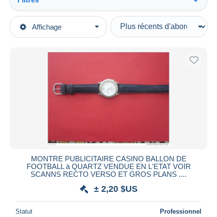
Tout voir
Types de vente
Affichage
Catégories principales
En cours
Bijoux & Horlogerie
Prix fixes
Horlogerie
Enchères avec offres
Montres publicitaires
Enchères sans offres
Maisons de vente
Vendus
Durée
Toutes les durées
Nouveau
jours
MONTRE PUBLICITAIRE CASINO BALLON DE
depuis
FOOTBALL à QUARTZ VENDUE EN L'ETAT VOIR
Fermant
SCANNS RECTO VERSO ET GROS PLANS ....
heures
dans
± 2,20 $US
Prix
Statut
Professionnel