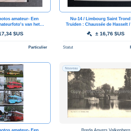
photos amateur- Een
Nu-14 / Limbourg Saint Trond Sint-
ateurfoto's van het
Truiden : Chaussée de Hasselt /
voer in Antwerpen,
Paquai - Jacques / 1909
17,34 $US
± 16,76 $US
nder Trams
Particulier
Statut
Nouveau
photos amateur- Een
Breda Anvers Valkenberg