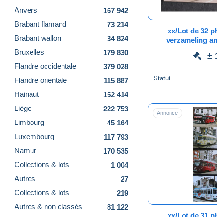
Anvers
167 942
Brabant flamand
73 214
xx/Lot de 32 
Brabant wallon
34 824
verzameling am
openbaar ver
Bruxelles
179 830
± 
waaro
Flandre occidentale
379 028
Statut
Flandre orientale
115 887
Hainaut
152 414
Liège
222 753
Annonce
Limbourg
45 164
Luxembourg
117 793
Namur
170 535
Collections & lots
1 004
Autres
27
Collections & lots
219
Autres & non classés
81 122
xx/Lot de 31 