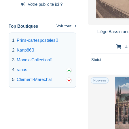
Votre publicité ici ?
Top Boutiques
Voir tout
Liége Bassin un
Prins-cartespostales
±
Karto86
MondialCollection
Statut
ranas
Clement-Marechal
Nouveau