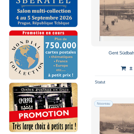
Gent Südbah
±
Statut
Nouveau