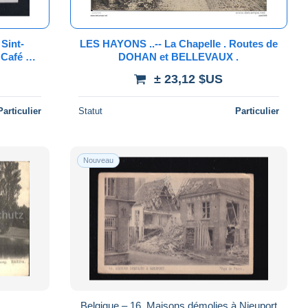
LES HAYONS ..-- La Chapelle . Routes de
 Café J.
DOHAN et BELLEVAUX .
± 23,12 $US
Particulier
Statut
Particulier
Nouveau
Belgique – 16. Maisons démolies à Nieuport