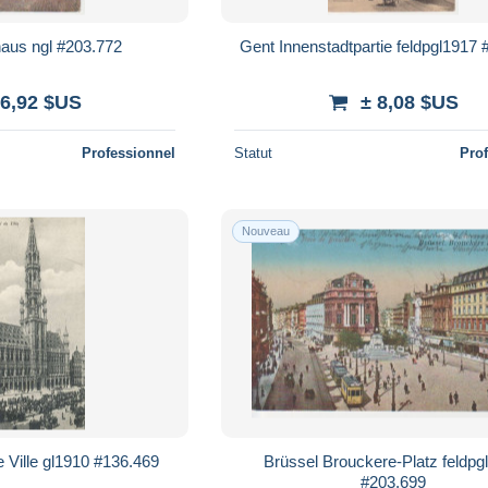
aus ngl #203.772
Gent Innenstadtpartie feldpgl1917
 6,92 $US
± 8,08 $US
Professionnel
Statut
Pro
Nouveau
e Ville gl1910 #136.469
Brüssel Brouckere-Platz feldpg
#203.699