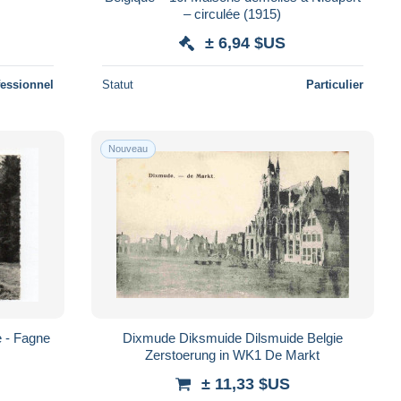
– circulée (1915)
± 6,94 $US
fessionnel
Statut
Particulier
Nouveau
 - Fagne
Dixmude Diksmuide Dilsmuide Belgie
Zerstoerung in WK1 De Markt
± 11,33 $US