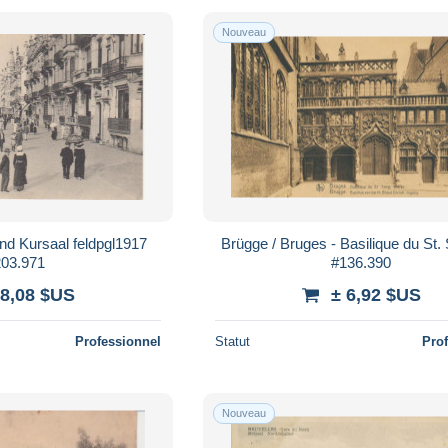
Nouveau
nd Kursaal feldpgl1917
Brügge / Bruges - Basilique du St.
203.971
#136.390
 8,08 $US
± 6,92 $US
Professionnel
Statut
Pro
Nouveau