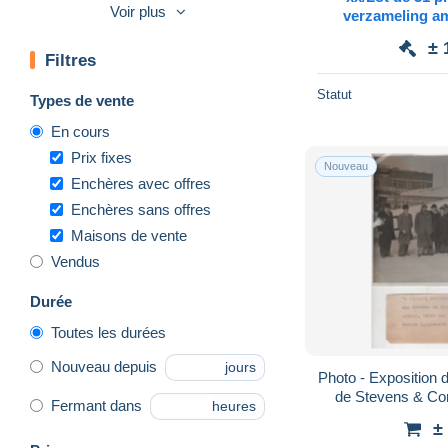
Voir plus
verzameling am
openbaar ver
± 
waaro
Filtres
Statut
Types de vente
En cours
Prix fixes
Nouveau
Enchères avec offres
Enchères sans offres
Maisons de vente
Vendus
Durée
Toutes les durées
Nouveau depuis
jours
Photo - Exposition 
de Stevens & Co
Fermant dans
heures
Carte
±