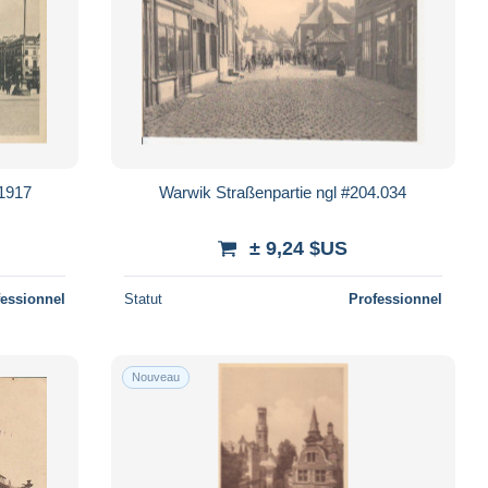
l1917
Warwik Straßenpartie ngl #204.034
± 9,24 $US
fessionnel
Statut
Professionnel
Nouveau