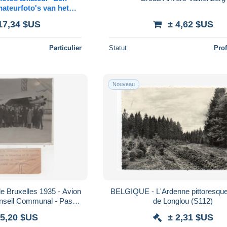
ateurfoto's van het
voer in Antwerpen,
17,34 $US
± 4,62 $US
nder Trams
Particulier
Statut
Pro
Nouveau
de Bruxelles 1935 - Avion
BELGIQUE - L'Ardenne pittoresque
nseil Communal - Pas
de Longlou (S112)
 Postale -
 5,20 $US
± 2,31 $US