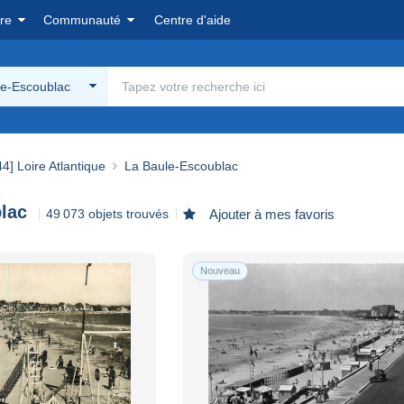
re
Communauté
Centre d'aide
le-Escoublac
44] Loire Atlantique
La Baule-Escoublac
lac
49 073 objets trouvés
Ajouter à mes favoris
Nouveau