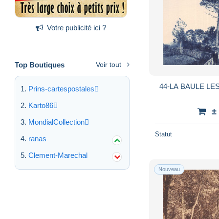
Votre publicité ici ?
Top Boutiques
Voir tout
44-LA BAULE LES
Prins-cartespostales
Karto86
±
MondialCollection
Statut
ranas
Clement-Marechal
Nouveau