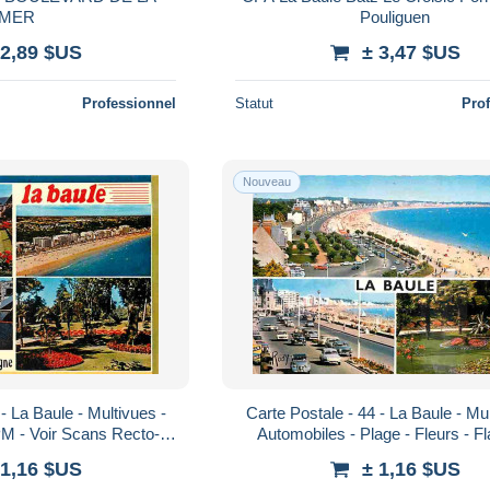
MER
Pouliguen
 2,89 $US
± 3,47 $US
Professionnel
Statut
Pro
Nouveau
- La Baule - Multivues -
Carte Postale - 44 - La Baule - Mul
M - Voir Scans Recto-
Automobiles - Plage - Fleurs - 
Verso - Poscard - Carta Postal - Postk
Postale - CPM - Voir Scans Rect
 1,16 $US
± 1,16 $US