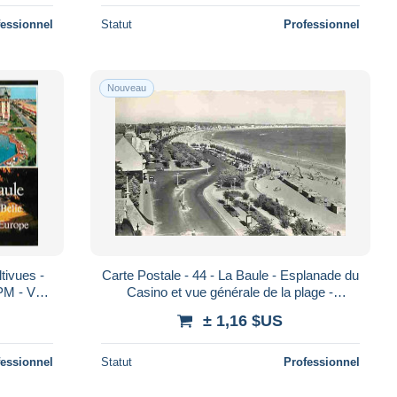
fessionnel
Statut
Professionnel
Nouveau
tivues -
Carte Postale - 44 - La Baule - Esplanade du
PM - Voir
Casino et vue générale de la plage -
- Car
Automobiles - Voir Timbre - CPM - Voir
± 1,16 $US
fessionnel
Statut
Professionnel