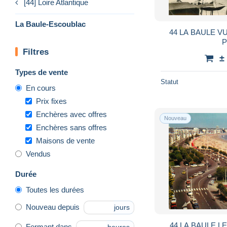
[44] Loire Atlantique
La Baule-Escoublac
44 LA BAULE V
Filtres
±
Types de vente
Statut
En cours
Prix fixes
Enchères avec offres
Nouveau
Enchères sans offres
Maisons de vente
Vendus
Durée
Toutes les durées
Nouveau depuis
jours
44 LA BAULE L
Fermant dans