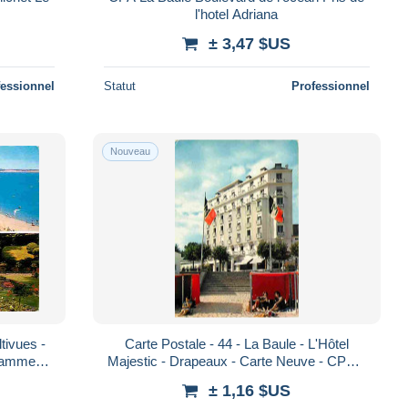
l'hotel Adriana
± 3,47 $US
fessionnel
Statut
Professionnel
Nouveau
tivues -
Carte Postale - 44 - La Baule - L'Hôtel
Flamme
Majestic - Drapeaux - Carte Neuve - CPM -
o-Verso
Voir Scans Recto-Verso - Poscard - Car
± 1,16 $US