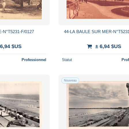
-N°T5231-F/0127
44-LA BAULE SUR MER-N°T5231
 6,94 $US
± 6,94 $US
Professionnel
Statut
Pro
Nouveau