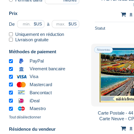
heures
Prix
±
De
à
$US
$US
Statut
Uniquement en réduction
Livraison gratuite
Nouveau
Méthodes de paiement
PayPal
Virement bancaire
Visa
Mastercard
Bancontact
iDeal
Maestro
Carte Postale - 44 
Tout désélectionner
Carte Neuve - CP
±
Résidence du vendeur