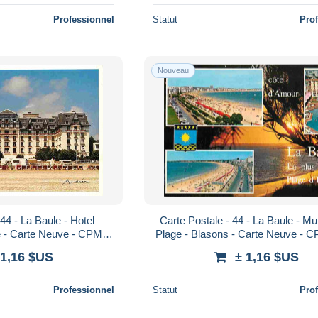
Professionnel
Statut
Pro
Nouveau
44 - La Baule - Hotel
Carte Postale - 44 - La Baule - Mul
e - Carte Neuve - CPM -
Plage - Blasons - Carte Neuve - C
Verso - Poscard - Carta
Scans Recto-Verso - Poscard 
 1,16 $US
± 1,16 $US
Professionnel
Statut
Pro