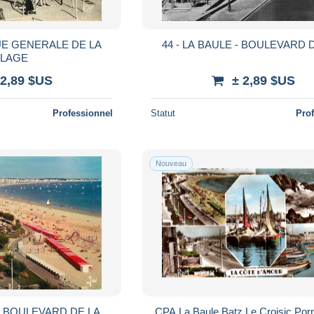
UE GENERALE DE LA
44 - LA BAULE - BOULEVARD
PLAGE
 2,89 $US
± 2,89 $US
Professionnel
Statut
Pro
Nouveau
E BOULEVARD DE LA
CPA La Baule Batz Le Croisic Porn