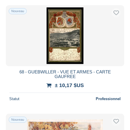
Uniquement en réduction
Livraison gratuite
Nouveau
Méthodes de paiement
PayPal
Virement bancaire
Visa
Mastercard
Bancontact
iDeal
68 - GUEBWILLER - VUE ET ARMES - CARTE
GAUFREE
Maestro
± 10,17 $US
Tout désélectionner
Résidence du vendeur
Statut
Professionnel
Monde entier
Nouveau