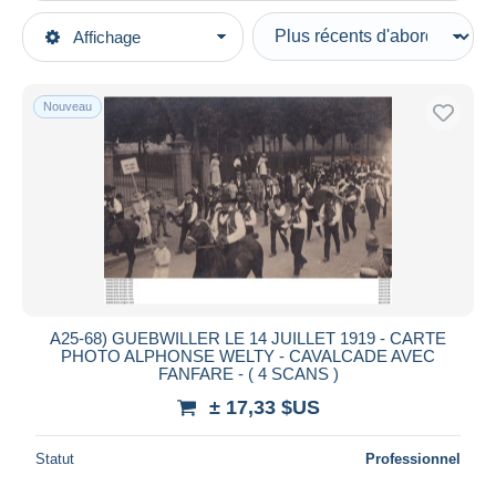
Types de vente
Affichage
Catégories principales
En cours
Cartes Postales
Prix fixes
Europe
Nouveau
Enchères avec offres
France
Enchères sans offres
[68] Haut-Rhin
Maisons de vente
Vendus
Guebwiller
Durée
Toutes les durées
Nouveau
jours
A25-68) GUEBWILLER LE 14 JUILLET 1919 - CARTE
depuis
PHOTO ALPHONSE WELTY - CAVALCADE AVEC
Fermant
FANFARE - ( 4 SCANS )
heures
dans
± 17,33 $US
Prix
Statut
Professionnel
De
à
$US
$US