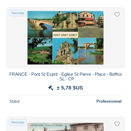
De
à
$US
$US
Uniquement en réduction
Nouveau
Livraison gratuite
Méthodes de paiement
PayPal
Virement bancaire
Visa
Mastercard
Bancontact
FRANCE - Pont St Esprit - Eglise St Pierre - Place - Beffroi
iDeal
- SL - CP
Maestro
± 5,78 $US
Tout désélectionner
Statut
Professionnel
Résidence du vendeur
Monde entier
Nouveau