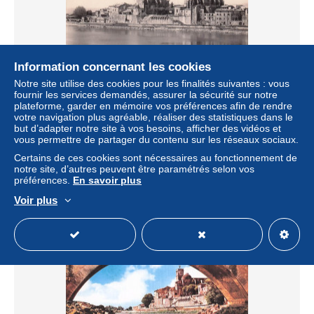
Information concernant les cookies
Notre site utilise des cookies pour les finalités suivantes : vous
fournir les services demandés, assurer la sécurité sur notre
plateforme, garder en mémoire vos préférences afin de rendre
30 PONT SAINT ESPRIT EGLISE SAINT PIERRE ET
votre navigation plus agréable, réaliser des statistiques dans le
SAINT SATURNIN
but d’adapter notre site à vos besoins, afficher des vidéos et
± 5,80 $US
vous permettre de partager du contenu sur les réseaux sociaux.
5,90 €
-15 %
Certains de ces cookies sont nécessaires au fonctionnement de
notre site, d’autres peuvent être paramétrés selon vos
Statut
Professionnel
préférences.
En savoir plus
Voir plus
Nouveau