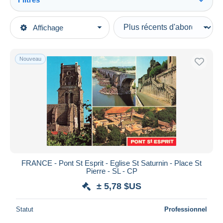
Tout voir
Types de vente
Affichage
Catégories principales
En cours
Cartes Postales
Prix fixes
Europe
Nouveau
Enchères avec offres
France
Enchères sans offres
[30] Gard
Maisons de vente
Vendus
Pont-Saint-Esprit
Durée
Toutes les durées
Nouveau
jours
FRANCE - Pont St Esprit - Eglise St Saturnin - Place St
depuis
Pierre - SL - CP
Fermant
heures
± 5,78 $US
dans
Prix
Statut
Professionnel