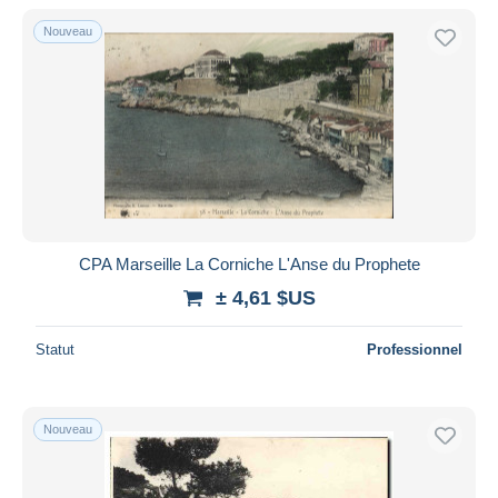
De
à
$US
$US
Nouveau
Uniquement en réduction
Livraison gratuite
Méthodes de paiement
PayPal
Virement bancaire
Visa
Mastercard
Bancontact
CPA Marseille La Corniche L'Anse du Prophete
iDeal
± 4,61 $US
Maestro
Statut
Professionnel
Tout désélectionner
Résidence du vendeur
Monde entier
Nouveau