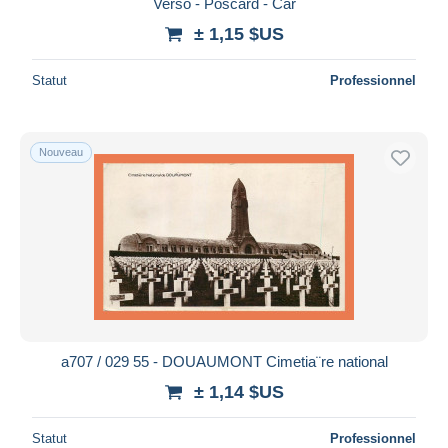
Verso - Poscard - Car
± 1,15 $US
Statut
Professionnel
Nouveau
a707 / 029 55 - DOUAUMONT Cimetia¨re national
± 1,14 $US
Statut
Professionnel