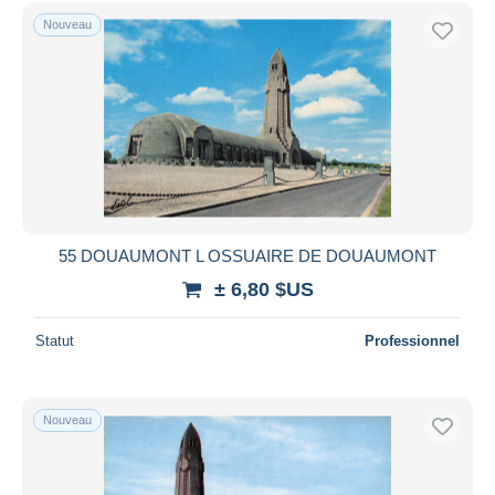
Uniquement en réduction
Nouveau
Livraison gratuite
Méthodes de paiement
PayPal
Virement bancaire
Visa
Mastercard
Bancontact
55 DOUAUMONT L OSSUAIRE DE DOUAUMONT
iDeal
± 6,80 $US
Maestro
Tout désélectionner
Statut
Professionnel
Résidence du vendeur
Monde entier
Nouveau