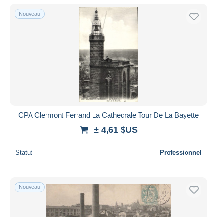
De
à
$US
$US
Nouveau
Uniquement en réduction
Livraison gratuite
Méthodes de paiement
PayPal
Virement bancaire
Visa
Mastercard
Bancontact
CPA Clermont Ferrand La Cathedrale Tour De La Bayette
iDeal
± 4,61 $US
Maestro
Statut
Professionnel
Tout désélectionner
Résidence du vendeur
Monde entier
Nouveau