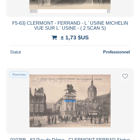
F5-63) CLERMONT - FERRAND - L ' USINE MICHELIN
VUE SUR L ' USINE - ( 2 SCAN S)
± 1,73 $US
Statut
Professionnel
Nouveau
01076B - 63 Puy de Dôme - CLERMONT FERRAD Statue