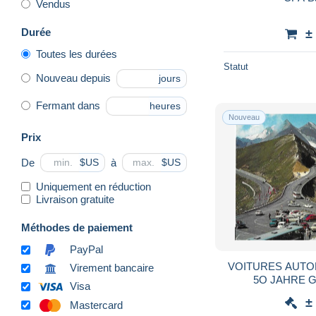
Vendus
Durée
±
Toutes les durées
Statut
Nouveau depuis
jours
Fermant dans
heures
Nouveau
Prix
De
à
$US
$US
Uniquement en réduction
Livraison gratuite
Méthodes de paiement
PayPal
VOITURES AUTO
Virement bancaire
5O JAHRE
Visa
HOCHAPLPENST
±
Mastercard
JOUR, VOI