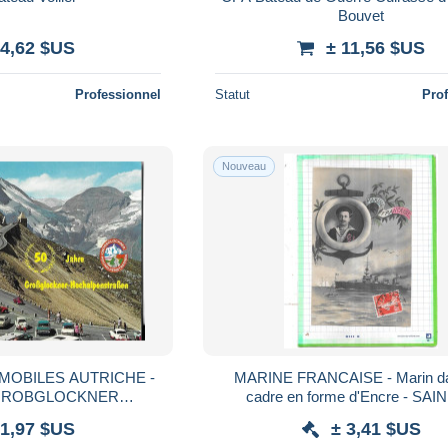
Bouvet
 4,62 $US
± 11,56 $US
Professionnel
Statut
Pro
Nouveau
MOBILES AUTRICHE -
MARINE FRANCAISE - Marin d
 GROBGLOCKNER
cadre en forme d'Encre - SAIN
RABEN, CACHET 1ER
 1,97 $US
± 3,41 $US
R LES SCANNERS