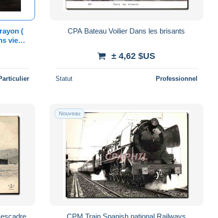
rayon (
CPA Bateau Voilier Dans les brisants
± 4,62 $US
Particulier
Statut
Professionnel
Nouveau
'escadre
CPM Train Spanish national Railways