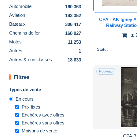
Automobile
160 363
Aviation
183 352
CPA - AK Igney A
Bateaux
306 417
Railway Stati
Weltkrieg Feldpo
Chemins de fer
168 027
± 
L
Motos
11 253
Statut
Autres
1
Autres & non classés
18 633
Nouveau
Filtres
Types de vente
En cours
Prix fixes
Enchères avec offres
Enchères sans offres
Maisons de vente
CPA Ba