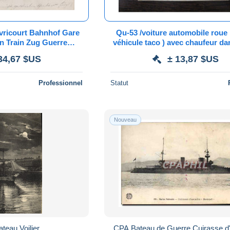
vricourt Bahnhof Gare
Qu-53 /voiture automobile roue 
on Train Zug Guerre
véhicule taco ) avec chaufeur dans vieux
st Moselle Lothringen
taco / 1911
34,67 $US
± 13,87 $US
orraine
Professionnel
Statut
Nouveau
teau Voilier
CPA Bateau de Guerre Cuirasse d