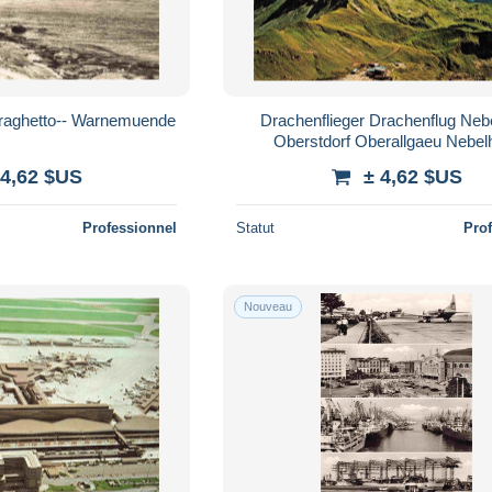
Traghetto-- Warnemuende
Drachenflieger Drachenflug Neb
Oberstdorf Oberallgaeu Nebel
 4,62 $US
± 4,62 $US
Professionnel
Statut
Pro
Nouveau