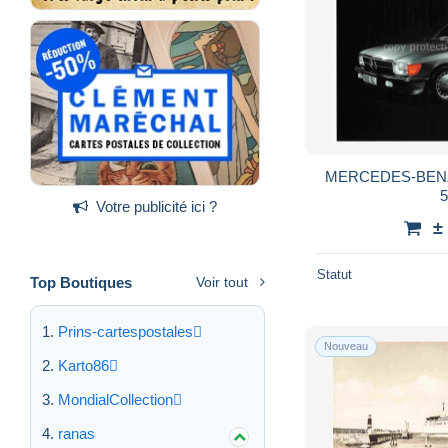
MERCEDES-BENZ A
5
Votre publicité ici ?
±
Statut
Top Boutiques
Voir tout
Prins-cartespostales
Nouveau
Karto86
MondialCollection
ranas