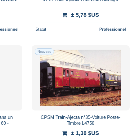
± 5,78 $US
fessionnel
Statut
Professionnel
Nouveau
ans un
CPSM Train-Ajecta n°35-Voiture Poste-
 69 -
Timbre L4758
± 1,38 $US