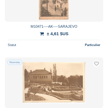
M10471----AK----SARAJEVO
± 4,61 $US
Statut
Particulier
Nouveau