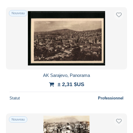
De
à
$US
$US
Uniquement en réduction
Nouveau
Livraison gratuite
Méthodes de paiement
PayPal
Virement bancaire
Visa
Mastercard
Bancontact
AK Sarajevo, Panorama
iDeal
± 2,31 $US
Maestro
Tout désélectionner
Statut
Professionnel
Résidence du vendeur
Monde entier
Nouveau