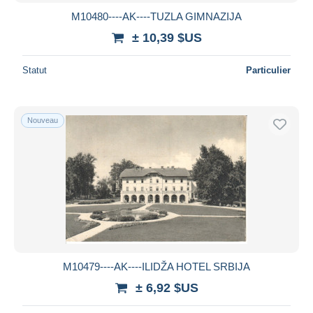
M10480----AK----TUZLA GIMNAZIJA
± 10,39 $US
Statut
Particulier
Nouveau
M10479----AK----ILIDŽA HOTEL SRBIJA
± 6,92 $US