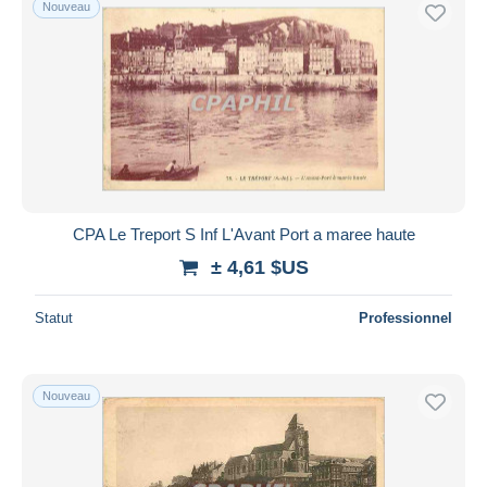
Nouveau
Uniquement en réduction
Livraison gratuite
Méthodes de paiement
PayPal
Virement bancaire
Visa
Mastercard
Bancontact
CPA Le Treport S Inf L'Avant Port a maree haute
iDeal
± 4,61 $US
Maestro
Statut
Professionnel
Tout désélectionner
Résidence du vendeur
Monde entier
Nouveau