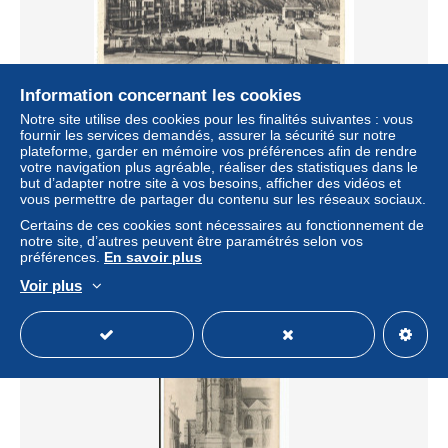
Information concernant les cookies
Notre site utilise des cookies pour les finalités suivantes : vous
fournir les services demandés, assurer la sécurité sur notre
Le Tréport - Les villas de l'Esplanade et la Frégate -
plateforme, garder en mémoire vos préférences afin de rendre
Architecte André Echard
votre navigation plus agréable, réaliser des statistiques dans le
but d’adapter notre site à vos besoins, afficher des vidéos et
± 1,15 $US
vous permettre de partager du contenu sur les réseaux sociaux.
Certains de ces cookies sont nécessaires au fonctionnement de
Statut
Particulier
notre site, d’autres peuvent être paramétrés selon vos
préférences.
En savoir plus
Voir plus
Nouveau