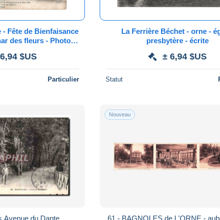
 - Fête de Bienfaisance
La Ferrière Béchet - orne - é
ar des fleurs - Photo
presbytère - écrite
evrel coll. Granger
 6,94 $US
± 6,94 $US
Particulier
Statut
Nouveau
s Avenue du Dante
61 - BAGNOLES de L'ORNE - aub