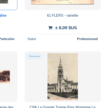
glise
61 FLERS - rainette
± 8,09 $US
Particulier
Statut
Professionnel
Nouveau
erge des
CPA La Grande Trappe Pres Mortagne Le