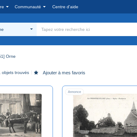
re
Communauté
Centre d'aide
ne
61] Orne
 objets trouvés
Ajouter à mes favoris
Annonce