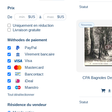
Autres Communes
8
Statut
Prix
Autres & non classés
109 669
De
à
$US
$US
Uniquement en réduction
Nouveau
Livraison gratuite
Méthodes de paiement
PayPal
Virement bancaire
Visa
Mastercard
Bancontact
CPA Bagnoles De 
iDeal
Maestro
±
Tout désélectionner
Statut
Résidence du vendeur