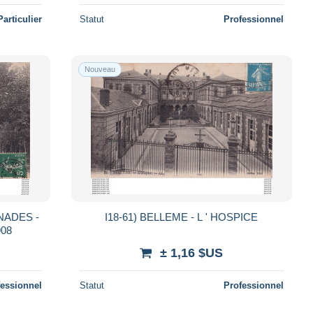
Particulier
Statut
Professionnel
Nouveau
NADES -
I18-61) BELLEME - L ' HOSPICE
908
± 1,16 $US
fessionnel
Statut
Professionnel