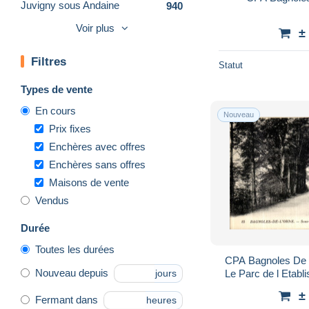
Juvigny sous Andaine
940
L'Aigle
8 952
Voir plus
±
La Ferte Mace
3 660
Filtres
Le Mêle-sur-Sarthe
1 728
Statut
Le Merlerault
1 453
Types de vente
Longny au Perche
1 706
En cours
Nouveau
Mortagne au Perche
6 480
Prix fixes
Mortree
1 531
Enchères avec offres
Enchères sans offres
Moulins la Marche
1 158
Maisons de vente
Pervencheres
243
Vendus
Pont Ecrepin
126
Putanges
1 485
Durée
Remalard
1 920
Toutes les durées
CPA Bagnoles De 
Sees
5 999
Nouveau depuis
Le Parc de l Etabl
jours
Trun
1 321
±
Fermant dans
heures
Vimoutiers
3 370