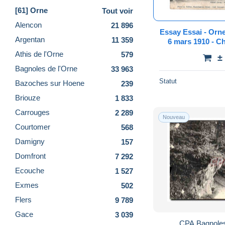
[61] Orne
Tout voir
Alencon
21 896
Essay Essai - Orne
Argentan
11 359
6 mars 1910 - Ch
Tellier Montch
Athis de l'Orne
579
±
Bagnoles de l'Orne
33 963
Statut
Bazoches sur Hoene
239
Briouze
1 833
Carrouges
2 289
Nouveau
Courtomer
568
Damigny
157
Domfront
7 292
Ecouche
1 527
Exmes
502
Flers
9 789
Gace
3 039
CPA Bagnole