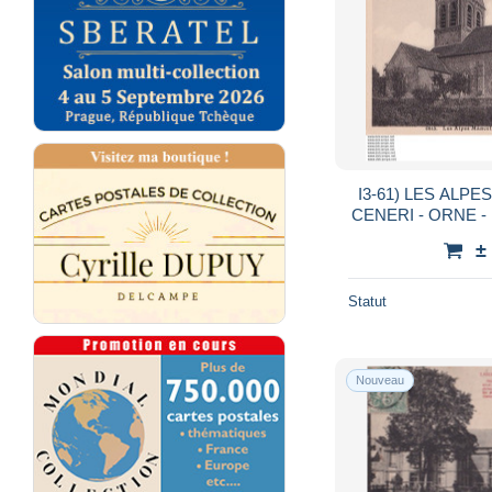
I3-61) LES ALPE
CENERI - ORNE - 
±
Statut
Nouveau