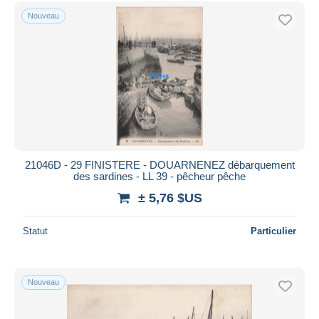
Uniquement en réduction
Nouveau
Livraison gratuite
Méthodes de paiement
PayPal
Virement bancaire
Visa
Mastercard
Bancontact
21046D - 29 FINISTERE - DOUARNENEZ débarquement
iDeal
des sardines - LL 39 - pêcheur pêche
Maestro
± 5,76 $US
Tout désélectionner
Statut
Particulier
Résidence du vendeur
Monde entier
Nouveau