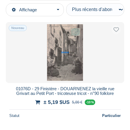
Types de vente
Affichage
Catégories principales
En cours
Cartes Postales
Prix fixes
Europe
Nouveau
Enchères avec offres
France
Enchères sans offres
[29] Finistère
Maisons de vente
Vendus
Douarnenez
Durée
Toutes les durées
Nouveau
jours
01076D - 29 Finistère - DOUARNENEZ la vieille rue
depuis
Grivart au Petit Port - tricoteuse tricot - n°90 folklore
Fermant
heures
± 5,19 $US
5,00 €
-10 %
dans
Prix
Statut
Particulier
De
à
$US
$US