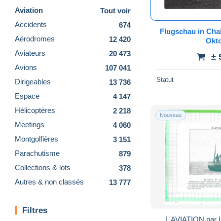
Aviation
Tout voir
Accidents
674
Flugschau in Cha
Aérodromes
12 420
Okto
Aviateurs
20 473
± 
Avions
107 041
Statut
Dirigeables
13 736
Espace
4 147
Hélicoptères
2 218
Nouveau
Meetings
4 060
Montgolfières
3 151
Parachutisme
879
Collections & lots
378
Autres & non classés
13 777
Filtres
L'AVIATION par 