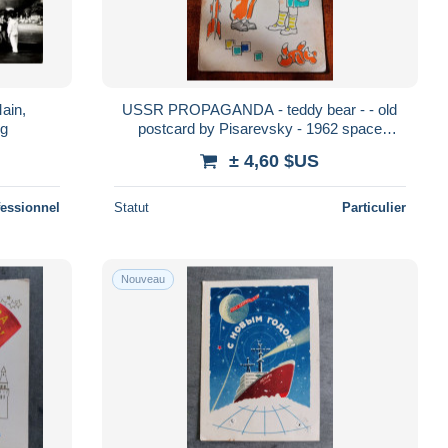
ain,
USSR PROPAGANDA - teddy bear - - old
ug
postcard by Pisarevsky - 1962 space
cosmonaut
± 4,60 $US
fessionnel
Statut
Particulier
Nouveau