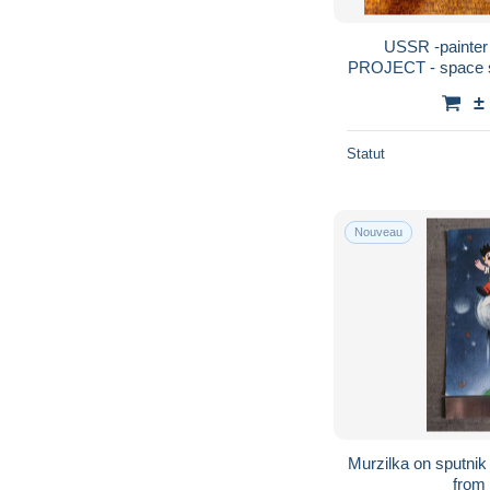
USSR -painter Semenov - SPACE
PROJECT - space ship - ROCKET -
- 19
±
Statut
Nouveau
Murzilka on sputnik
from