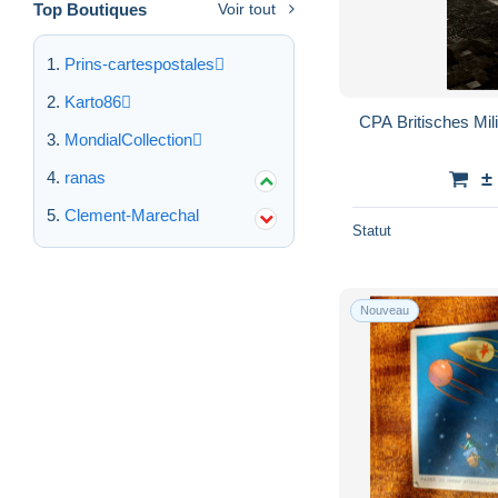
Top Boutiques
Voir tout
Prins-cartespostales
Karto86
CPA Britisches Mil
MondialCollection
ranas
±
Clement-Marechal
Statut
Nouveau