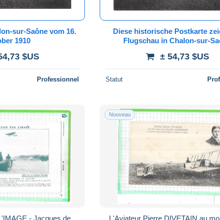
lon-sur-Saône vom 16.
Diese historische Postkarte zei
ber 1910
Flugschau in Chalon-sur-S
54,73 $US
± 54,73 $US
Professionnel
Statut
Pro
Nouveau
L'IMAGE - Jacques de
L'Aviateur Pierre DIVETAIN au m