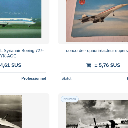
Syrianair Boeing 727-
concorde - quadriréacteur super
 YK-AGC
 4,61 $US
± 5,76 $US
Professionnel
Statut
Nouveau