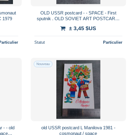
OLD USSR postcard - - SPACE - First
ld PC 1979
sputnik . OLD SOVIET ART POSTCARD.
1959 icebreaker LENIN
± 3,45 $US
Particulier
Statut
Particulier
Nouveau
old
old USSR postcard L Manilova 1981 -
cosmonaut / space