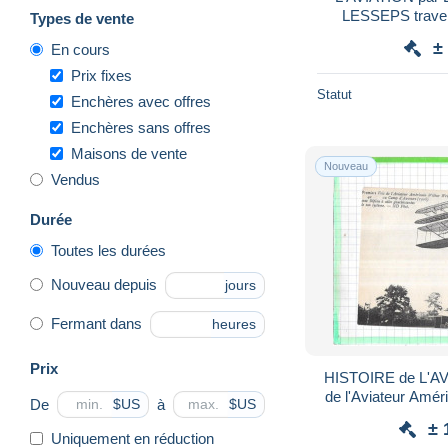
LESSEPS trave
Types de vente
produits NYRDA
±
En cours
Prix fixes
Statut
Enchères avec offres
Enchères sans offres
Maisons de vente
Nouveau
Vendus
Durée
Toutes les durées
Nouveau depuis
jours
Fermant dans
heures
Prix
HISTOIRE de L'AVIA
de l'Aviateur Am
De
à
$US
$US
en 190
± 
Uniquement en réduction