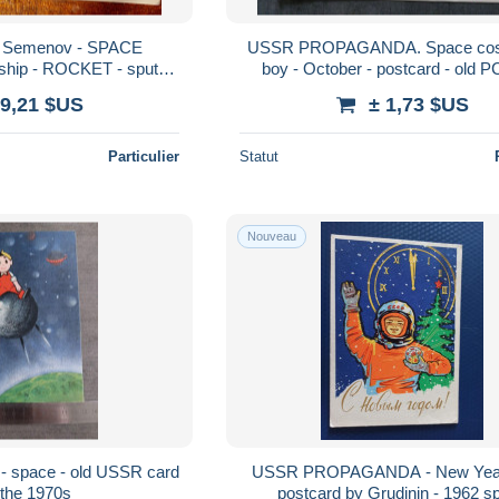
USSR PROPAGANDA. Space cosmonaut
 sputnik
boy - October - postcard - o
59 humour
 9,21 $US
± 1,73 $US
Particulier
Statut
Nouveau
 - space - old USSR card
USSR PROPAGANDA - New Year - - 
 the 1970s
postcard by Grudinin - 1962 space