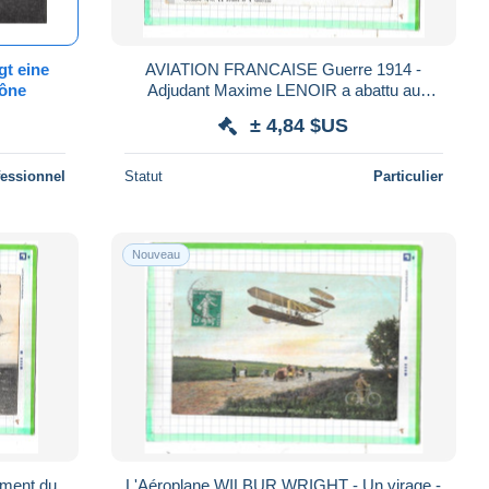
gt eine
AVIATION FRANCAISE Guerre 1914 -
aône
Adjudant Maxime LENOIR a abattu au
01/10/1916 11 avions - SAIN 1 -
± 4,84 $US
fessionnel
Statut
Particulier
Nouveau
oment du
L'Aéroplane WILBUR WRIGHT - Un virage -