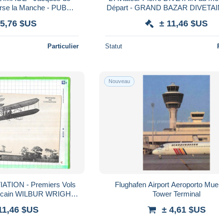
rse la Manche - PUB
Départ - GRAND BAZAR DIVETAI
HL au dos - SAIN 1 -
1 -
 5,76 $US
± 11,46 $US
Particulier
Statut
Nouveau
TION - Premiers Vols
Flughafen Airport Aeroporto Mu
éricain WILBUR WRIGHT
Tower Terminal
8 - SAIN 1 -
11,46 $US
± 4,61 $US