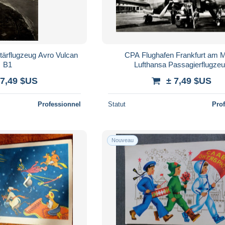
itärflugzeug Avro Vulcan
CPA Flughafen Frankfurt am M
B1
Lufthansa Passagierflugze
 7,49 $US
± 7,49 $US
Professionnel
Statut
Pro
Nouveau