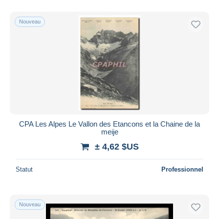
De
à
$US
$US
Uniquement en réduction
Nouveau
Livraison gratuite
Méthodes de paiement
PayPal
Virement bancaire
Visa
Mastercard
Bancontact
CPA Les Alpes Le Vallon des Etancons et la Chaine de la
iDeal
meije
Maestro
± 4,62 $US
Tout désélectionner
Statut
Professionnel
Résidence du vendeur
Monde entier
Nouveau