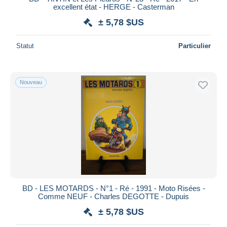
excellent état - HERGE - Casterman
Terry et les pirates
9
± 5,78 $US
Teutoniques, Les
2
Théodore Poussin
15
Statut
Particulier
Thor
95
Thorgal
179
Nouveau
Tif et Tondu
134
Timour
86
Tintin
2 763
Titans
462
Titeuf
180
Top BD
9
Torpedo
18
Totoche
BD - LES MOTARDS - N°1 - Ré - 1991 - Moto Risées -
18
Comme NEUF - Charles DEGOTTE - Dupuis
Toupet
23
± 5,78 $US
Tours de Bois-Maury, Les
38