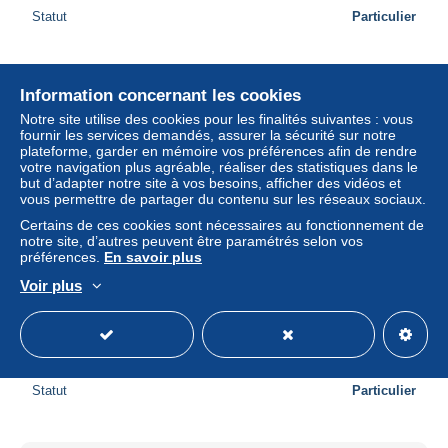
Tower
1
Statut
Particulier
Tramp
15
Transperceneige
2
Nouveau
Information concernant les cookies
Trent
4
Notre site utilise des cookies pour les finalités suivantes : vous
Triangle secret, Le
47
fournir les services demandés, assurer la sécurité sur notre
plateforme, garder en mémoire vos préférences afin de rendre
Trilogie Nikopol
1
votre navigation plus agréable, réaliser des statistiques dans le
but d’adapter notre site à vos besoins, afficher des vidéos et
Troisième Testament, Le
21
vous permettre de partager du contenu sur les réseaux sociaux.
Troll
8
Certains de ces cookies sont nécessaires au fonctionnement de
notre site, d’autres peuvent être paramétrés selon vos
Trolls de Troy
36
préférences.
En savoir plus
Tueur, Le
7
Voir plus
BD - Tout sur SEGO (Ségolène ROYAL) - EO - 2007 -
Tuniques Bleues, Les
300
Comme NEUF - Frevin / Rousseau / JPS
Universal War One
15
± 5,78 $US
V pour Vendetta
1
Vache, La
10
Statut
Particulier
Vagabond des Limbes, Le
50
Valérian
11 360