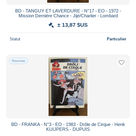
Péché mortel
4
BD - TANGUY ET LAVERDURE - N°17 - EO - 1972 -
Pedro le Coati
1
Mission Dernière Chance - Jijé/Charlier - Lombard
Pension du docteur Eon, La
1
± 13,87 $US
Percevan
26
Statut
Particulier
Perdita Queen
2
Peter Pan
22
Petit Spirou, Le
106
Nouveau
Petits Hommes, Les
116
Petrus Barbygère
1
Petzi
52
Phantom
92
Pharaon
20
Philemon
27
Pieds nickelés, Les
1 252
BD - FRANKA - N°3 - EO - 1983 - Drôle de Cirque - Henk
Pierre Tombal
51
KUIJPERS - DUPUIS