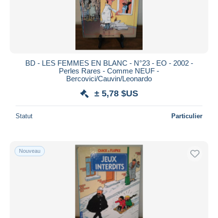
Sky Doll
11
Snoopy
30
Soda
24
Soeur Marie-Thérèse des Batignolles
11
BD - LES FEMMES EN BLANC - N°23 - EO - 2002 -
Soleil des loups, Le
9
Perles Rares - Comme NEUF -
Bercovici/Cauvin/Leonardo
Sophaletta
1
± 5,78 $US
Sophie
57
Souvenirs de Toussaint
3
Statut
Particulier
Spawn
44
Special Strange
121
Spectral
20
Nouveau
Spiderman
289
Spidey
267
Spirou et Fantasio
1 480
Spoon et White
2