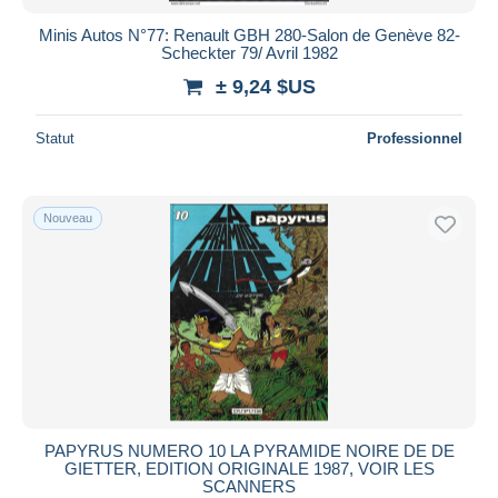
Little Nemo
10
Minis Autos N°77: Renault GBH 280-Salon de Genève 82-
Scheckter 79/ Avril 1982
Livre de Jack, Le
2
± 9,24 $US
Lone Sloane
7
Louis la Guigne, Louis Ferchot
39
Statut
Professionnel
Luc Leroi
6
Luc Orient
87
Lucien
35
Nouveau
Lucky Luke
1 041
Ludo
3
Lug & Semic
1 269
Luka
11
Mac Coy
37
Macadam
4
Mafalda
24
PAPYRUS NUMERO 10 LA PYRAMIDE NOIRE DE DE
GIETTER, EDITION ORIGINALE 1987, VOIR LES
Magellan
6
SCANNERS