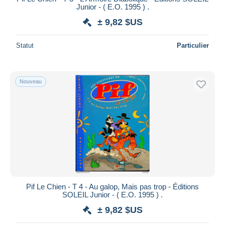
Junior - ( E.O. 1995 ) .
Décalogue, Le
29
± 9,82 $US
Défenseur
10
Demon
27
Statut
Particulier
Dingodossiers, Les
4
Disney
144
Nouveau
Dixie Road
1
Docteur Monge
3
Donald Duck
309
Donjon
14
Double JE
4
Double M
4
Dracula
15
Dragz
3
Pif Le Chien - T 4 - Au galop, Mais pas trop - Éditions
SOLEIL Junior - ( E.O. 1995 ) .
Durango
47
± 9,82 $US
Dylan Dog
6