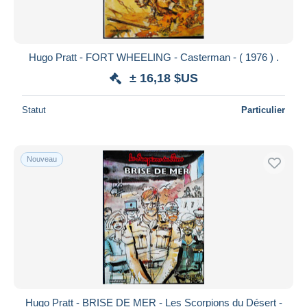
Batman
134
Bayard
47
Bécassine
284
Hugo Pratt - FORT WHEELING - Casterman - ( 1976 ) .
Bellagamba
4
± 16,18 $US
Bengali
58
Benoît Brisefer
71
Statut
Particulier
Berceuse Assassine
1
Bernard Prince
55
Nouveau
Bessy
44
Bételgeuse
17
Bibi Fricotin
691
Bidochon, Les
50
Biggles
53
Bill Baroud
1
Billy the Cat
3
Hugo Pratt - BRISE DE MER - Les Scorpions du Désert -
Bitume