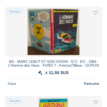
Mélusine
7
Nouveau
Mémoire des arbres, La
6
Mens Magna
5
Mercenaire, Le
19
Meteor
83
Mic Mac Adam
10
Michel Vaillant
477
Minettos
6
Miss
6
BD - MARC LEBUT ET SON VOISIN - N°2 - EO - 1969 -
L'Homme des Vieux - FORD T - Francis/Tillieux - DUPUIS
Mister No
190
± 11,56 $US
Modeste et Pompon
44
Moine fou, Le
7
Statut
Particulier
Mon journal
1 294
Monde d'Edena, Le
1
Nouveau
Monsieur Jean
13