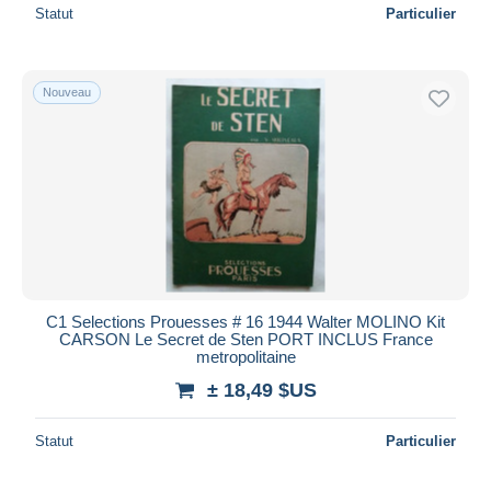
Statut
Particulier
Bouncer
5
Bout d'homme
7
Brick
52
Nouveau
Brousaille
8
Bruno Brazil
40
Buck Danny
710
Buddy Longway
35
C.R.S. = Détresse
2
Cactus Club
2
Calvin et Hobbes
17
C1 Selections Prouesses # 16 1944 Walter MOLINO Kit
Capricorne
1
CARSON Le Secret de Sten PORT INCLUS France
metropolitaine
Captain America
29
± 18,49 $US
Captain Swing
273
Cargo
17
Statut
Particulier
Carmen Mc Callum
16