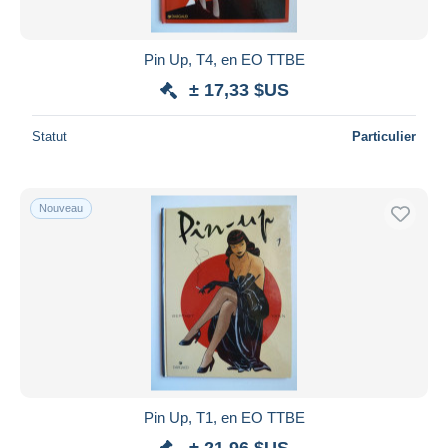
Grand Duduche, Le
3
Grand Pouvoir du Chninkel, Le
2
Pin Up, T4, en EO TTBE
Green Lantern
22
± 17,33 $US
Green Manor
2
Statut
Particulier
Grimion Gant de Cuir
12
Grimmy
2
H.K.
4
Nouveau
Hallucination
52
Hans
15
Harry Dickson
39
Hellboy
4
Henriette
3
Hérésiaques, Les
1
Héritiers du soleil, Les
7
Pin Up, T1, en EO TTBE
Homme de Java, L'
4
± 21,96 $US