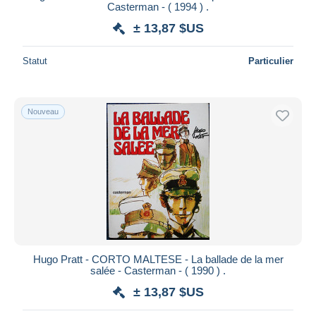
10
Casterman - ( 1994 ) .
Black Hills
1
± 13,87 $US
Blacksad
10
Blake et Mortimer
Statut
Particulier
331
Blek
434
Bleu Lézard
5
Nouveau
Blondin et Cirage
11
Bloodline
5
Blueberry
298
Bob et Bobette
594
Bob Morane
311
Bobo
31
Boche, Le
4
Hugo Pratt - CORTO MALTESE - La ballade de la mer
Bone
1
salée - Casterman - ( 1990 ) .
Bouffe-Doublon
2
± 13,87 $US
Boule et Bill
489