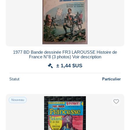
Jo, Zette & Jocko
61
Joe Bar Team
36
Johan et Pirlouit
121
Jojo
19
Jonas Fink
7
Jonathan Cartland
37
1977 BD Bande dessinée FR3 LAROUSSE Histoire de
Julie Wood
28
France N°8 (3 photos) Voir description
Kaarib
5
± 1,44 $US
Kador
24
Statut
Particulier
Kenya
13
Keos
5
Kérioth
3
Nouveau
Khan, Le
2
Kid Paddle
50
Kiwi
557