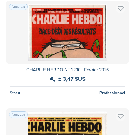
Uniquement en réduction
Nouveau
Livraison gratuite
Méthodes de paiement
PayPal
Virement bancaire
Visa
Mastercard
Bancontact
CHARLIE HEBDO N° 1230 . Février 2016
iDeal
± 3,47 $US
Maestro
Tout désélectionner
Statut
Professionnel
Résidence du vendeur
Monde entier
Nouveau