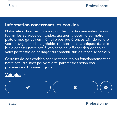
Statut
Professionnel
Information concernant les cookies
Nouveau
Notre site utilise des cookies pour les finalités suivantes : vous
fournir les services demandés, assurer la sécurité sur notre
plateforme, garder en mémoire vos préférences afin de rendre
votre navigation plus agréable, réaliser des statistiques dans le
but d’adapter notre site à vos besoins, afficher des vidéos et
vous permettre de partager du contenu sur les réseaux sociaux.
Certains de ces cookies sont nécessaires au fonctionnement de
notre site, d’autres peuvent être paramétrés selon vos
préférences.
En savoir plus
Voir plus
CPSM - ETATS UNIS - The magnificent Liberty Memorial -
KANSAS CITY
± 3,12 $US
Statut
Professionnel