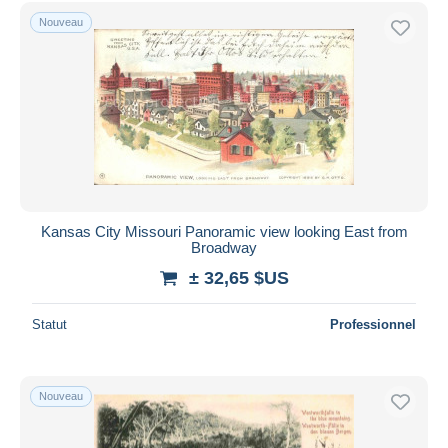
St Louis – Missouri
1 788
Uniquement en réduction
Nouveau
Livraison gratuite
Autres & non classés
920
Méthodes de paiement
PayPal
Virement bancaire
Visa
Mastercard
Bancontact
Kansas City Missouri Panoramic view looking East from
iDeal
Broadway
Maestro
± 32,65 $US
Tout désélectionner
Statut
Professionnel
Résidence du vendeur
Monde entier
Nouveau