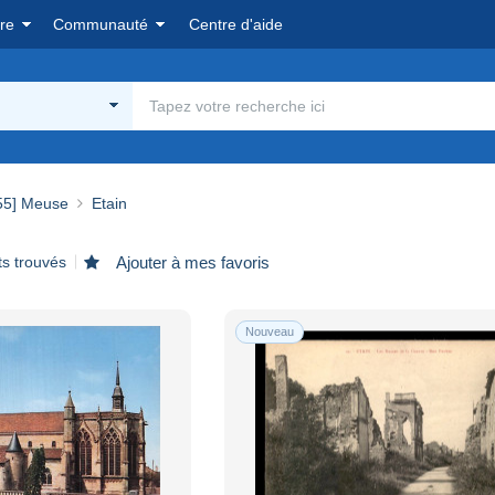
re
Communauté
Centre d'aide
55] Meuse
Etain
ts trouvés
Ajouter à mes favoris
Nouveau