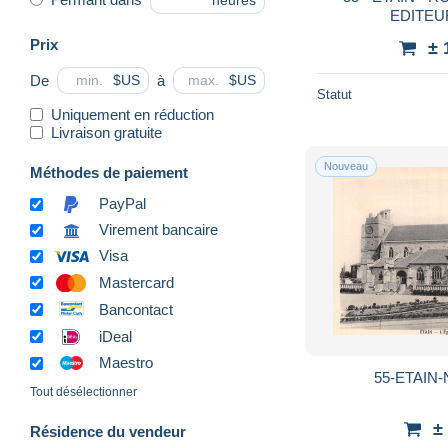
heures
EDITE
Prix
± 
De
à
$US
$US
Statut
Uniquement en réduction
Livraison gratuite
Nouveau
Méthodes de paiement
PayPal
Virement bancaire
Visa
Mastercard
Bancontact
iDeal
Maestro
55-ETAIN-
Tout désélectionner
±
Résidence du vendeur