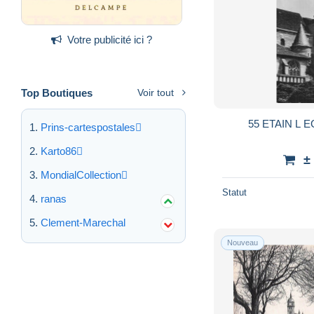
Votre publicité ici ?
Top Boutiques
Voir tout
55 ETAIN L 
Prins-cartespostales
Karto86
±
MondialCollection
Statut
ranas
Clement-Marechal
Nouveau