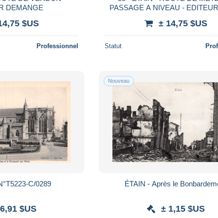
UR DEMANGE
PASSAGE A NIVEAU - 
14,75 $US
± 14,75 $US
Professionnel
Statut
Pro
Nouveau
N°T5223-C/0289
ÉTAIN - Après le Bonbardem
 6,91 $US
± 1,15 $US