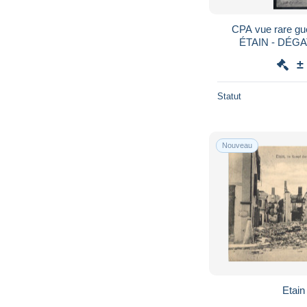
CPA vue rare guerre 14/18 - MEUSE -
ÉTAIN - DÉG
Automobile, Gra
±
succ
Statut
Nouveau
Etain