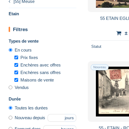
[55] Meuse
Etain
55 ETAIN EGL
Filtres
±
Types de vente
Statut
En cours
Prix fixes
Enchères avec offres
Nouveau
Enchères sans offres
Maisons de vente
Vendus
Durée
Toutes les durées
Nouveau depuis
jours
55 - ETAIN - 
Fermant dans