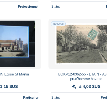
Professionnel
Statut
Nouveau
cpsm 55 ETAIN Eglise St Martin
BDKP12-0962-55 - ETAIN - A
prud'homme havette
 1,15 $US
± 4,03 $US
Particulier
Statut
Pro