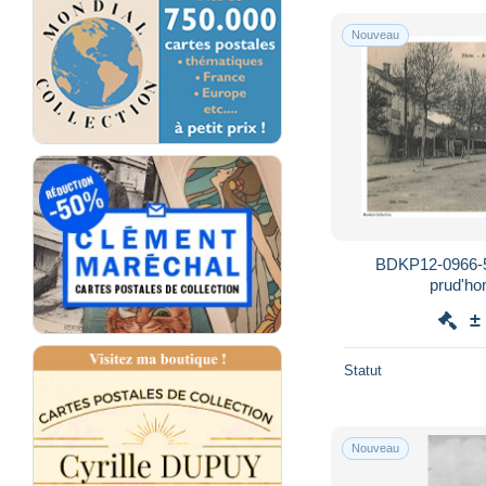
Nouveau
BDKP12-0966-5
prud'h
±
Statut
Nouveau