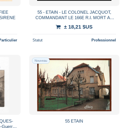
FIEE
55 - ETAIN - LE COLONEL JACQUOT,
SIRENE
COMMANDANT LE 166E R.I. MORT AU
CHAMP D'HONNEUR LE 25 AOUT 1914 -
± 18,21 $US
GUERRE 14/18
Particulier
Statut
Professionnel
Nouveau
QUES-
55 ETAIN
-Guerre-