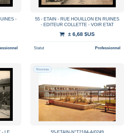
RUINES -
55 - ETAIN - RUE HOUILLON EN RUINES
- EDITEUR COLLETTE - VOIR ETAT
± 6,68 $US
fessionnel
Statut
Professionnel
Nouveau
E
55-ETAIN-N°T2184-A/0249