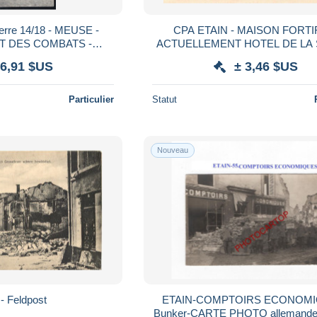
CPA ETAIN - MAISON FORTI
AT DES COMBATS -
ACTUELLEMENT HOTEL DE LA 
nd Économat Francais
 6,91 $US
± 3,46 $US
ursale 211
Particulier
Statut
Nouveau
 - Feldpost
ETAIN-COMPTOIRS ECONOMI
Bunker-CARTE PHOTO allemande