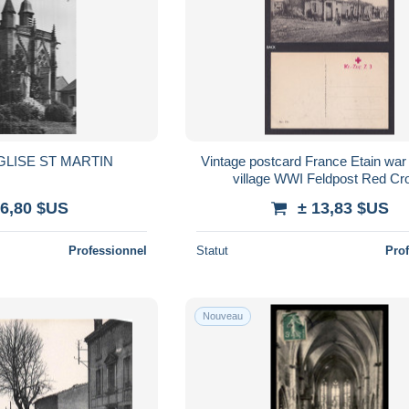
EGLISE ST MARTIN
Vintage postcard France Etain wa
village WWI Feldpost Red Cr
 6,80 $US
± 13,83 $US
Professionnel
Statut
Pro
Nouveau