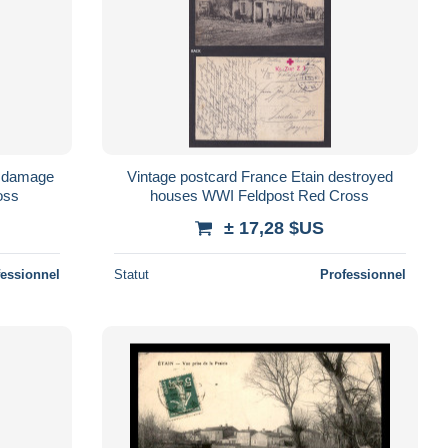
r damage
Vintage postcard France Etain destroyed
oss
houses WWI Feldpost Red Cross
± 17,28 $US
fessionnel
Statut
Professionnel