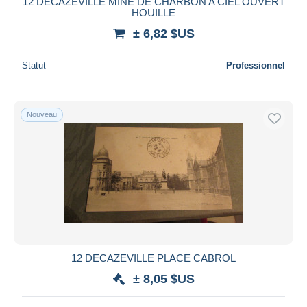
12 DECAZEVILLE MINE DE CHARBON A CIEL OUVERT
iDeal
HOUILLE
Maestro
± 6,82 $US
Tout désélectionner
Statut
Professionnel
Résidence du vendeur
Monde entier
Nouveau
Appliquer
12 DECAZEVILLE PLACE CABROL
± 8,05 $US