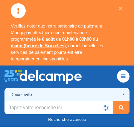
×
Veuillez noter que notre partenaire de paiement
Mangopay effectuera une maintenance
programmée
le 6 août de 01h00 à 03h00 du
matin (heure de Bruxelles)
, durant laquelle les
services de paiement pourraient être
temporairement indisponibles.
Decazeville
Recherche avancée