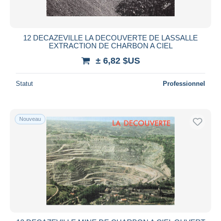
Toutes les durées
Nouveau
jours
12 DECAZEVILLE LA DECOUVERTE DE LASSALLE
depuis
EXTRACTION DE CHARBON A CIEL
Fermant
heures
± 6,82 $US
dans
Prix
Statut
Professionnel
De
à
$US
$US
Uniquement en réduction
Nouveau
Livraison gratuite
Méthodes de paiement
PayPal
Virement bancaire
Visa
Mastercard
Bancontact