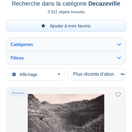
Recherche dans la catégorie
Decazeville
3 311 objets trouvés
Ajouter à mes favoris
Catégories
Filtres
Tout voir
Types de vente
Affichage
Catégories principales
En cours
Cartes Postales
Prix fixes
Europe
Nouveau
Enchères avec offres
France
Enchères sans offres
[12] Aveyron
Maisons de vente
Vendus
Decazeville
Durée