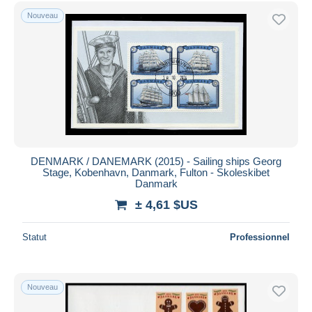
Uniquement en réduction
Nouveau
Livraison gratuite
Méthodes de paiement
PayPal
Virement bancaire
Visa
Mastercard
Bancontact
DENMARK / DANEMARK (2015) - Sailing ships Georg
iDeal
Stage, Kobenhavn, Danmark, Fulton - Skoleskibet
Danmark
Maestro
± 4,61 $US
Tout désélectionner
Résidence du vendeur
Statut
Professionnel
Monde entier
Nouveau