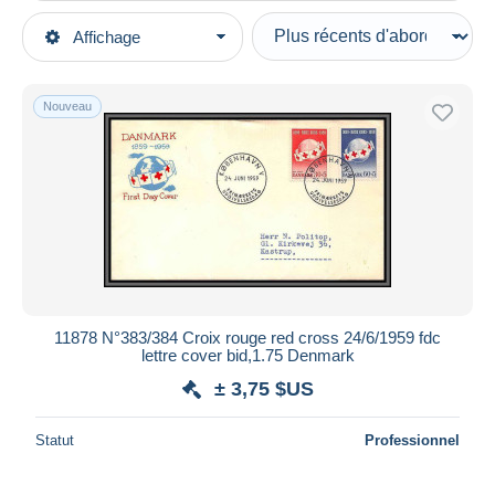
Types de vente
Affichage
Catégories principales
En cours
Timbres
Prix fixes
Europe
Nouveau
Enchères avec offres
Danemark
Enchères sans offres
Maisons de vente
FDC
Vendus
Durée
Toutes les durées
Nouveau
jours
11878 N°383/384 Croix rouge red cross 24/6/1959 fdc
depuis
lettre cover bid,1.75 Denmark
Fermant
heures
± 3,75 $US
dans
Prix
Statut
Professionnel
De
à
$US
$US