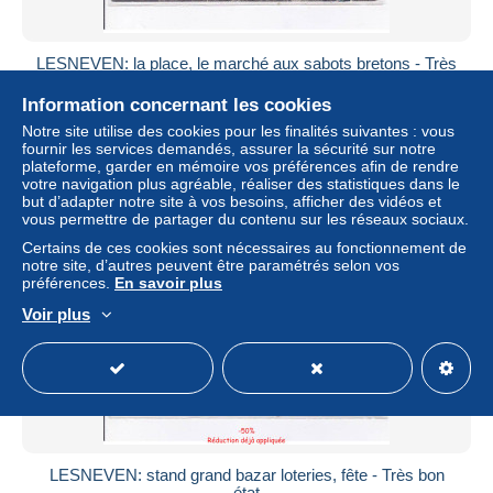
LESNEVEN: la place, le marché aux sabots bretons - Très
bon état
Information concernant les cookies
± 8,67 $US
Notre site utilise des cookies pour les finalités suivantes : vous
fournir les services demandés, assurer la sécurité sur notre
Statut
Professionnel
plateforme, garder en mémoire vos préférences afin de rendre
votre navigation plus agréable, réaliser des statistiques dans le
but d’adapter notre site à vos besoins, afficher des vidéos et
vous permettre de partager du contenu sur les réseaux sociaux.
Certains de ces cookies sont nécessaires au fonctionnement de
notre site, d’autres peuvent être paramétrés selon vos
préférences.
En savoir plus
Voir plus
LESNEVEN: stand grand bazar loteries, fête - Très bon
état