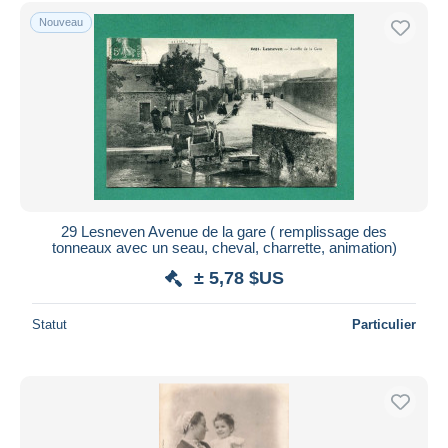
Uniquement en réduction
Nouveau
Livraison gratuite
Méthodes de paiement
PayPal
Virement bancaire
Visa
Mastercard
Bancontact
29 Lesneven Avenue de la gare ( remplissage des
iDeal
tonneaux avec un seau, cheval, charrette, animation)
Maestro
± 5,78 $US
Tout désélectionner
Statut
Particulier
Résidence du vendeur
Monde entier