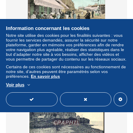
Information concernant les cookies
Notre site utilise des cookies pour les finalités suivantes : vous
fournir les services demandés, assurer la sécurité sur notre
plateforme, garder en mémoire vos préférences afin de rendre
CPA Luc Sur Mer la rue de la mer et la terrasse de l hotel
votre navigation plus agréable, réaliser des statistiques dans le
des familles
but d’adapter notre site à vos besoins, afficher des vidéos et
vous permettre de partager du contenu sur les réseaux sociaux.
± 4,62 $US
Certains de ces cookies sont nécessaires au fonctionnement de
notre site, d’autres peuvent être paramétrés selon vos
Statut
Professionnel
préférences.
En savoir plus
Voir plus
Nouveau