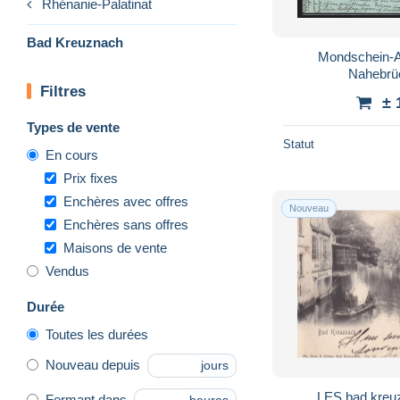
Rhénanie-Palatinat
Bad Kreuznach
Mondschein-A
Nahebrü
Filtres
± 
Types de vente
Statut
En cours
Prix fixes
Enchères avec offres
Nouveau
Enchères sans offres
Maisons de vente
Vendus
Durée
Toutes les durées
Nouveau depuis
jours
LES bad kreu
Fermant dans