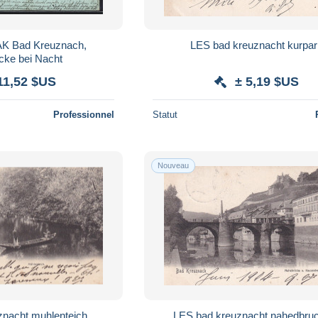
K Bad Kreuznach,
LES bad kreuznacht kurpar
cke bei Nacht
11,52 $US
± 5,19 $US
Professionnel
Statut
Nouveau
znacht muhlenteich
LES bad kreuznacht nahedbru