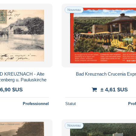
Nouveau
AD KREUZNACH - Alte
Bad Kreuznach Crucenia Exp
zenberg u. Pauluskirche
 6,90 $US
± 4,61 $US
Professionnel
Statut
Pro
Nouveau