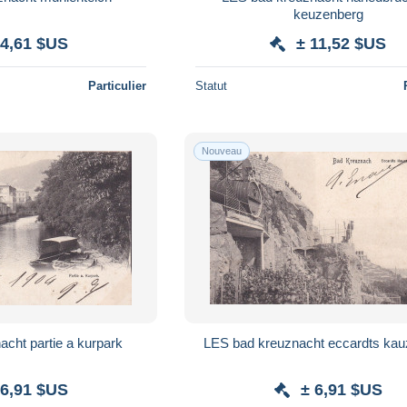
keuzenberg
 4,61 $US
± 11,52 $US
Particulier
Statut
Nouveau
cht partie a kurpark
LES bad kreuznacht eccardts ka
 6,91 $US
± 6,91 $US