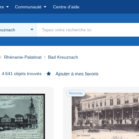
re
Communauté
Centre d'aide
euznach
Rhénanie-Palatinat
Bad Kreuznach
4 641 objets trouvés
Ajouter à mes favoris
Nouveau