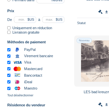
heures
Prix
±
De
à
$US
$US
Statut
Uniquement en réduction
Livraison gratuite
Nouveau
Méthodes de paiement
PayPal
Virement bancaire
Visa
Mastercard
Bancontact
iDeal
Maestro
LES bad kreuzna
Tout désélectionner
±
Résidence du vendeur