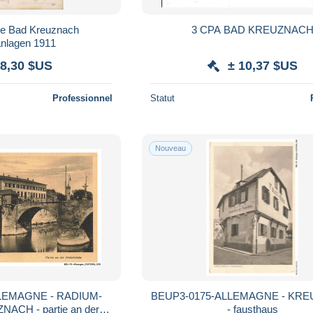
te Bad Kreuznach
3 CPA BAD KREUZNAC
nlagen 1911
 8,30 $US
± 10,37 $US
Professionnel
Statut
Nouveau
LEMAGNE - RADIUM-
BEUP3-0175-ALLEMAGNE - KR
CH - partie an der
- fausthaus