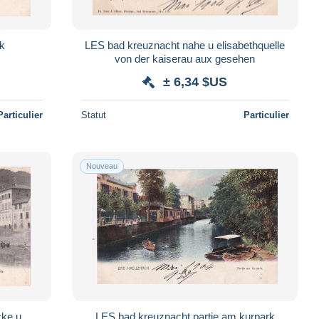
k
LES bad kreuznacht nahe u elisabethquelle
von der kaiserau aux gesehen
± 6,34 $US
Particulier
Statut
Particulier
Nouveau
cke u
LES bad kreuznacht partie am kurpark