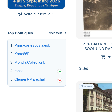
Votre publicité ici ?
Top Boutiques
Voir tout
P19- BAD KREU
Prins-cartespostales
Karto86
±
MondialCollection
Statut
ranas
Clement-Marechal
Nouveau