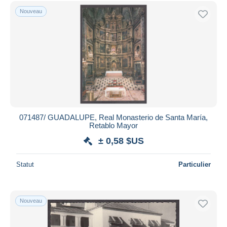
Uniquement en réduction
Nouveau
Livraison gratuite
Méthodes de paiement
PayPal
Virement bancaire
Visa
Mastercard
Bancontact
071487/ GUADALUPE, Real Monasterio de Santa María,
iDeal
Retablo Mayor
Maestro
± 0,58 $US
Tout désélectionner
Statut
Particulier
Résidence du vendeur
Monde entier
Nouveau