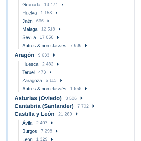
Granada
13 474
Huelva
1 153
Jaén
666
Málaga
12 518
Sevilla
17 050
Autres & non classés
7 686
Aragón
9 633
Huesca
2 482
Teruel
473
Zaragoza
5 113
Autres & non classés
1 558
Asturias (Oviedo)
3 506
Cantabria (Santander)
7 702
Castilla y León
21 289
Ávila
2 407
Burgos
7 298
León
1 329