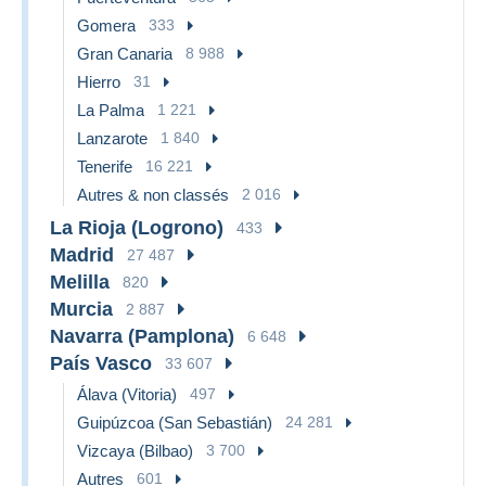
Gomera
333
Gran Canaria
8 988
Hierro
31
La Palma
1 221
Lanzarote
1 840
Tenerife
16 221
Autres & non classés
2 016
La Rioja (Logrono)
433
Madrid
27 487
Melilla
820
Murcia
2 887
Navarra (Pamplona)
6 648
País Vasco
33 607
Álava (Vitoria)
497
Guipúzcoa (San Sebastián)
24 281
Vizcaya (Bilbao)
3 700
Autres
601