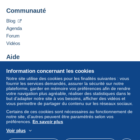
Communauté
Blog
Agenda
Forum
Vidéos
Aide
Centre d'aide
Information concernant les cookies
Acheter sur Delcampe
Notre site utilise des cookies pour les finalités suivantes : vous
Vendre sur Delcampe
fournir les services demandés, assurer la sécurité sur notre
plateforme, garder en mémoire vos préférences afin de rendre
Un site sécurisé
votre navigation plus agréable, réaliser des statistiques dans le
but d’adapter notre site à vos besoins, afficher des vidéos et
vous permettre de partager du contenu sur les réseaux sociaux.
Certains de ces cookies sont nécessaires au fonctionnement de
notre site, d’autres peuvent être paramétrés selon vos
préférences.
En savoir plus
Voir plus
Français
USD
Mode standard
America/