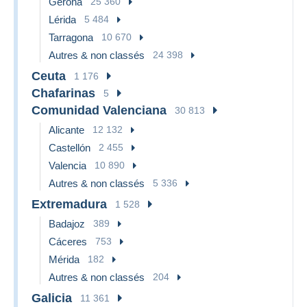
Gerona
25 360
Lérida
5 484
Tarragona
10 670
Autres & non classés
24 398
Ceuta
1 176
Chafarinas
5
Comunidad Valenciana
30 813
Alicante
12 132
Castellón
2 455
Valencia
10 890
Autres & non classés
5 336
Extremadura
1 528
Badajoz
389
Cáceres
753
Mérida
182
Autres & non classés
204
Galicia
11 361