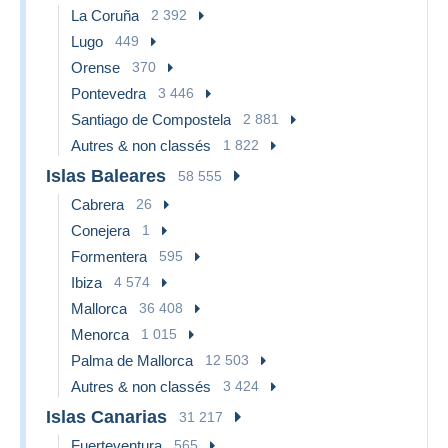
La Coruña
2 392
Lugo
449
Orense
370
Pontevedra
3 446
Santiago de Compostela
2 881
Autres & non classés
1 822
Islas Baleares
58 555
Cabrera
26
Conejera
1
Formentera
595
Ibiza
4 574
Mallorca
36 408
Menorca
1 015
Palma de Mallorca
12 503
Autres & non classés
3 424
Islas Canarias
31 217
Fuerteventura
565