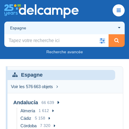
Espagne
Recherche avancée
Espagne
Voir les 576 663 objets
Andalucía
66 639
Almería
1 612
Cádiz
5 158
Córdoba
7 320