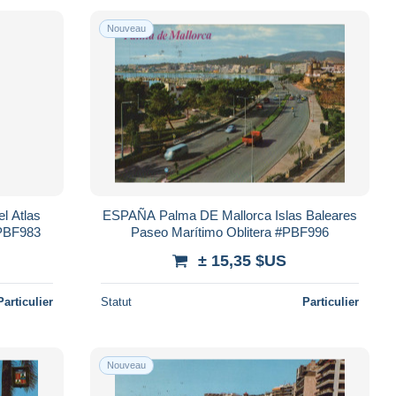
Nouveau
l Atlas
ESPAÑA Palma DE Mallorca Islas Baleares
#PBF983
Paseo Marítimo Oblitera #PBF996
± 15,35 $US
Particulier
Statut
Particulier
Nouveau