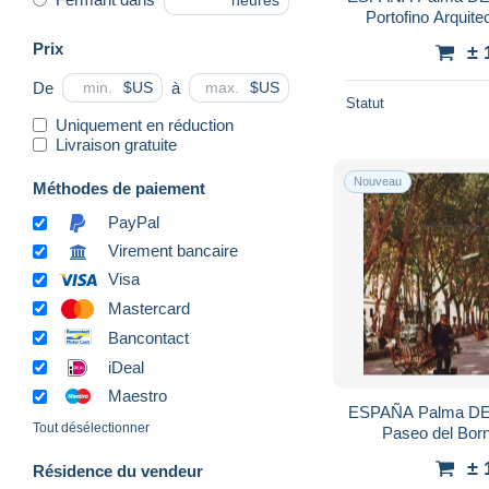
heures
Portofino Arquite
Prix
± 
De
à
$US
$US
Statut
Uniquement en réduction
Livraison gratuite
Nouveau
Méthodes de paiement
PayPal
Virement bancaire
Visa
Mastercard
Bancontact
iDeal
Maestro
ESPAÑA Palma DE M
Tout désélectionner
Paseo del Bor
#
± 
Résidence du vendeur