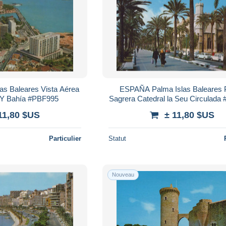
s Baleares Vista Aérea
ESPAÑA Palma Islas Baleares
d Y Bahía #PBF995
Sagrera Catedral la Seu Circulad
11,80 $US
± 11,80 $US
Particulier
Statut
Nouveau