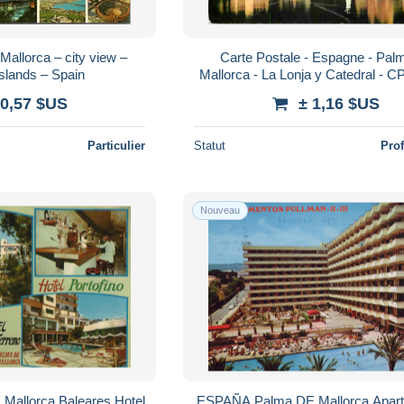
Mallorca – city view –
Carte Postale - Espagne - Pal
Islands – Spain
Mallorca - La Lonja y Catedral - C
Scans Recto-Verso - Poscard - Ca
 0,57 $US
± 1,16 $US
Particulier
Statut
Pro
Nouveau
allorca Baleares Hotel
ESPAÑA Palma DE Mallorca Apar