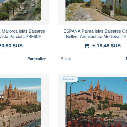
allorca Islas Baleares
ESPAÑA Palma Islas Baleares Cas
Vista Parcial #PBF909
Bellver Arquitectura Medieval #
20,80 $US
± 18,48 $US
Particulier
Statut
Nouveau