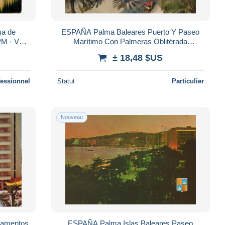
ma de
ESPAÑA Palma Baleares Puerto Y Paseo
PM - Voir
Marítimo Con Palmeras Oblitérada
rta Posta
#PBH542
± 18,48 $US
fessionnel
Statut
Particulier
Nouveau
tamentos
ESPAÑA Palma Islas Baleares Paseo