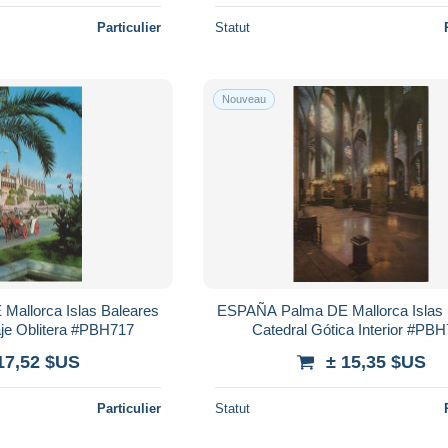
Particulier
Statut
Nouveau
allorca Islas Baleares
ESPAÑA Palma DE Mallorca Islas 
aje Oblitera #PBH717
Catedral Gótica Interior #PB
17,52 $US
± 15,35 $US
Particulier
Statut