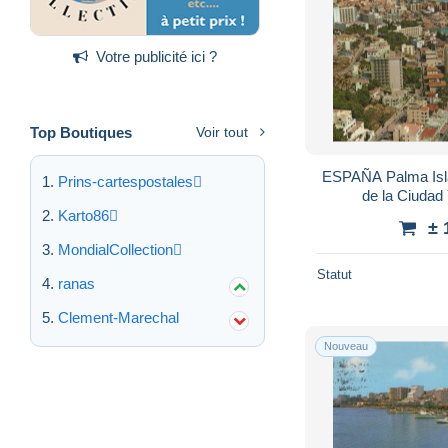
Votre publicité ici ?
Top Boutiques
Voir tout
ESPAÑA Palma Isla
Prins-cartespostales
de la Ciuda
Karto86
± 
MondialCollection
Statut
ranas
Clement-Marechal
Nouveau