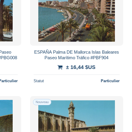
 Paseo
ESPAÑA Palma DE Mallorca Islas Baleares
a #PBG008
Paseo Marítimo Tráfico #PBF904
± 16,44 $US
Particulier
Statut
Particulier
Nouveau