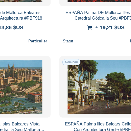
e Mallorca Baleares
ESPAÑA Palma DE Mallorca Illes
 Arquitectura #PBF918
Catedral Gótica la Seu #PBF
13,86 $US
± 19,21 $US
Particulier
Statut
Nouveau
slas Baleares Vista
ESPAÑA Palma Illes Balears Call
dral la Seu Mallorca
Con Arquitectura Gente #PB