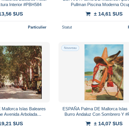
ctura Interior #PBH584
Pullman Piscina Moderna Ocu
#PBH589
13,56 $US
± 14,61 $US
Particulier
Statut
Nouveau
allorca Islas Baleares
ESPAÑA Palma DE Mallorca Islas 
ne Avenida Arbolada
Burro Andaluz Con Sombrero Y 
PBH594
19,21 $US
± 14,07 $US