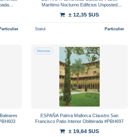
pada
Marítimo Nocturno Edificios Unposted
#PBH583
± 12,35 $US
Particulier
Statut
Particulier
Nouveau
Baleares
ESPAÑA Palma Mallorca Claustro San
#PBH603
Francisco Patio Interior Oblitérada #PBH697
± 19,64 $US