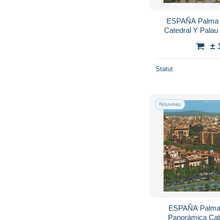
ESPAÑA Palma d
Catedral Y Palau
± 
Statut
Nouveau
ESPAÑA Palma I
Panorámica Cate