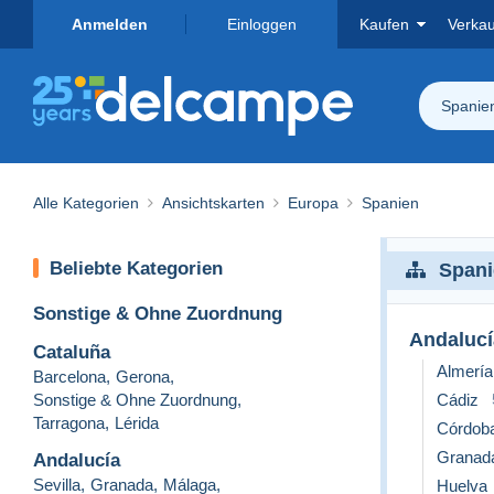
Anmelden
Einloggen
Kaufen
Verka
Spanie
Alle Kategorien
Ansichtskarten
Europa
Spanien
Beliebte Kategorien
Spani
Sonstige & Ohne Zuordnung
Andalucí
Cataluña
Almería
Barcelona
,
Gerona
,
Sonstige & Ohne Zuordnung
,
Cádiz
Tarragona
,
Lérida
Córdob
Granad
Andalucía
Sevilla
,
Granada
,
Málaga
,
Huelva