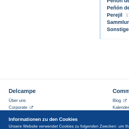
Peñón d
Peñón de
Perejil
1
Sammlun
Sonstig
Delcampe
Comm
Über uns
Blog
Corporate
Kalende
Tarife
Forum
Informationen zu den Cookies
Nehmen Sie Kontakt mit uns auf
Videos
Unsere Website verwendet Cookies zu folgenden Zwecken: um Ihn