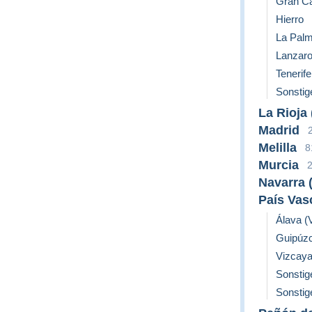
Gran Ca
Hierro
La Pal
Lanzaro
Tenerife
Sonstig
La Rioja
Madrid
Melilla
8
Murcia
Navarra 
País Vas
Álava (V
Guipúzc
Vizcaya
Sonstig
Sonstig