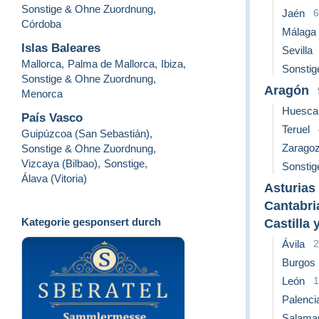
Sonstige & Ohne Zuordnung
,
Jaén
6
Córdoba
Málaga
Islas Baleares
Sevilla
Mallorca
,
Palma de Mallorca
,
Ibiza
,
Sonstig
Sonstige & Ohne Zuordnung
,
Aragón
Menorca
Huesca
País Vasco
Teruel
Guipúzcoa (San Sebastián)
,
Zarago
Sonstige & Ohne Zuordnung
,
Vizcaya (Bilbao)
,
Sonstige
,
Sonstig
Álava (Vitoria)
Asturias
Cantabri
Kategorie gesponsert durch
Castilla 
Ávila
2
Burgos
León
1
Palenci
Salama