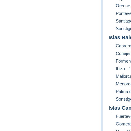
Orense
Pontev
Santiag
Sonstig
Islas Ba
Cabrer
Conejer
Formen
Ibiza
4
Mallorc
Menorc
Palma d
Sonstig
Islas Ca
Fuertev
Gomer