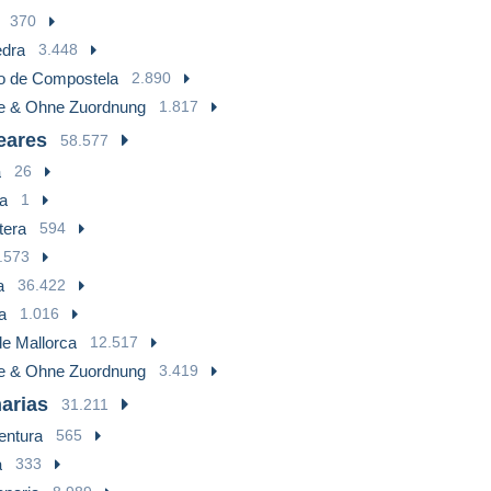
370
edra
3.448
o de Compostela
2.890
e & Ohne Zuordnung
1.817
leares
58.577
a
26
a
1
tera
594
.573
a
36.422
a
1.016
e Mallorca
12.517
e & Ohne Zuordnung
3.419
narias
31.211
entura
565
a
333