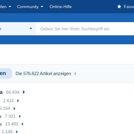
ufen
Community
Online-Hilfe
Favor
n
en
Die 576.622 Artikel anzeigen
a
66.634
1.611
5.154
a
7.321
a
13.482
1.149