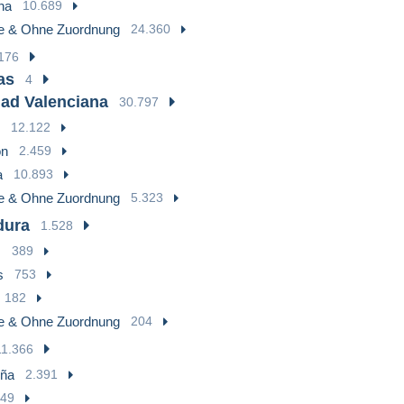
na
10.689
e & Ohne Zuordnung
24.360
176
as
4
ad Valenciana
30.797
12.122
ón
2.459
a
10.893
e & Ohne Zuordnung
5.323
dura
1.528
z
389
s
753
182
e & Ohne Zuordnung
204
11.366
uña
2.391
49