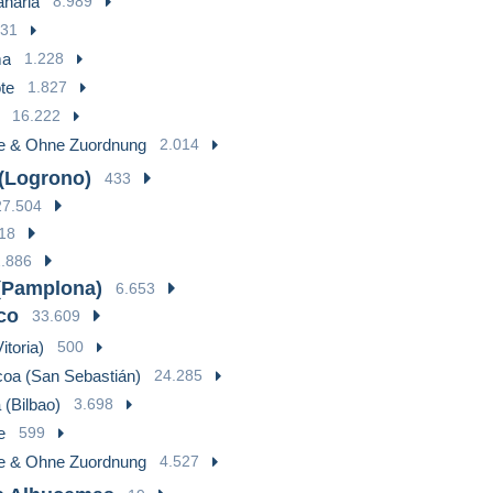
naria
8.989
31
ma
1.228
te
1.827
16.222
e & Ohne Zuordnung
2.014
 (Logrono)
433
27.504
18
2.886
(Pamplona)
6.653
co
33.609
itoria)
500
oa (San Sebastián)
24.285
 (Bilbao)
3.698
e
599
e & Ohne Zuordnung
4.527