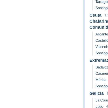
Tarrago
Sonstig
Ceuta
1.
Chafarin
Comunid
Alicante
Castell
Valenci
Sonstig
Extrema
Badajo
Cácere
Mérida
Sonstig
Galicia
La Cor
Lugo
4