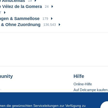
e Alhucemas
19
 Vélez de la Gomera
24
7
gen & Sammellose
179
e & Ohne Zuordnung
136.543
unity
Hilfe
Online-Hilfe
r
Auf Delcampe kaufen
Auf Delcampe verkau
Eine sichere Website
en die gewünschten Serviceleitungen zur Verfügung zu