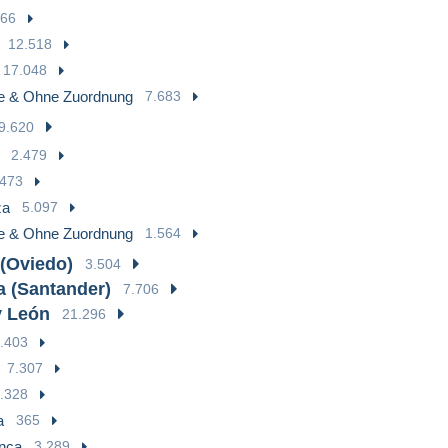
66
12.518
17.048
e & Ohne Zuordnung
7.683
9.620
2.479
473
za
5.097
e & Ohne Zuordnung
1.564
 (Oviedo)
3.504
a (Santander)
7.706
y León
21.296
.403
7.307
.328
a
365
nca
3.289