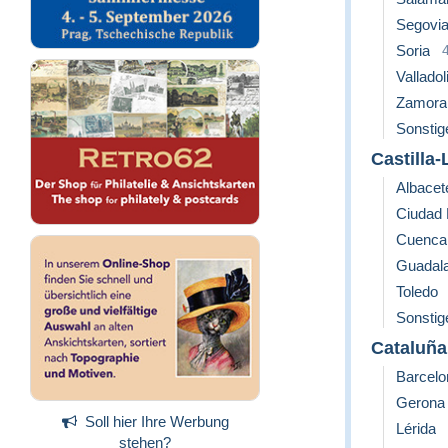
Segovi
Soria
Valladol
Zamora
Sonstig
Castilla
Albacet
Ciudad 
Cuenca
Guadala
Toledo
Sonstig
Cataluña
Barcelo
Gerona
Soll hier Ihre Werbung
Lérida
stehen?