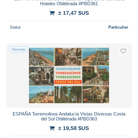
Hoteles Oblitérada #PBD361
± 17,47 $US
Statut
Particulier
Nouveau
ESPAÑA Torremolinos Andalucía Vistas Diversas Costa
del Sol Oblitérada #PBD363
± 19,58 $US