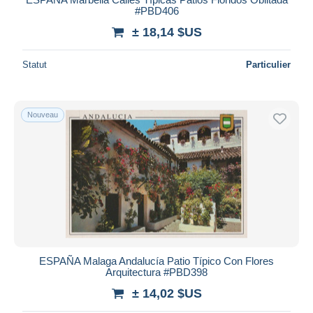
#PBD406
± 18,14 $US
Statut
Particulier
Nouveau
ESPAÑA Malaga Andalucía Patio Típico Con Flores
Arquitectura #PBD398
± 14,02 $US