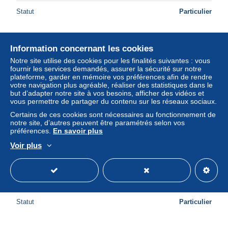
Statut
Particulier
Information concernant les cookies
Nouveau
Notre site utilise des cookies pour les finalités suivantes : vous
fournir les services demandés, assurer la sécurité sur notre
plateforme, garder en mémoire vos préférences afin de rendre
votre navigation plus agréable, réaliser des statistiques dans le
but d’adapter notre site à vos besoins, afficher des vidéos et
vous permettre de partager du contenu sur les réseaux sociaux.
Certains de ces cookies sont nécessaires au fonctionnement de
notre site, d’autres peuvent être paramétrés selon vos
préférences.
En savoir plus
Voir plus
ESPAÑA Málaga Costa del Sol Vistas Costeras Y Mapa
Oblitérada #PBD457
± 16,38 $US
Statut
Particulier