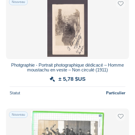
Nouveau
Uniquement en réduction
Livraison gratuite
Méthodes de paiement
PayPal
Virement bancaire
Visa
Mastercard
Bancontact
Photgraphie - Portrait photographique dédicacé – Homme
moustachu en veste – Non circulé (1911)
iDeal
± 5,78 $US
Maestro
Tout désélectionner
Statut
Particulier
Résidence du vendeur
Monde entier
Nouveau