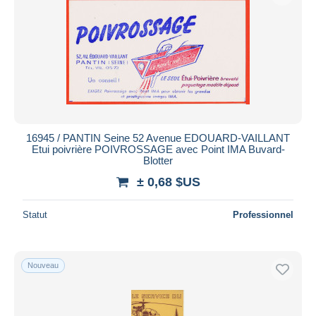
Liqueur & bière
1 030
M
359
Appliquer
Moto & Vélo
93
Moutardes
628
N
55
O
72
P
254
16945 / PANTIN Seine 52 Avenue EDOUARD-VAILLANT
Etui poivrière POIVROSSAGE avec Point IMA Buvard-
Pain d'épices
529
Blotter
Papeterie
1 389
± 0,68 $US
Parfums & Beauté
445
Statut
Professionnel
Peintures
507
Piles
579
Potages & Sauces
289
Nouveau
Produits laitiers
916
Produits ménagers
2 764