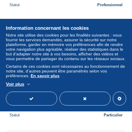
Statut
Professionnel
Nouveau
Information concernant les cookies
Notre site utilise des cookies pour les finalités suivantes : vous
fournir les services demandés, assurer la sécurité sur notre
plateforme, garder en mémoire vos préférences afin de rendre
votre navigation plus agréable, réaliser des statistiques dans le
but d’adapter notre site à vos besoins, afficher des vidéos et
vous permettre de partager du contenu sur les réseaux sociaux.
Certains de ces cookies sont nécessaires au fonctionnement de
notre site, d’autres peuvent être paramétrés selon vos
préférences.
En savoir plus
Voir plus
Lot de 5 buvards publicitaires différends pour le
superphosphate de chaux. Non utilisés
± 5,76 $US
Statut
Particulier