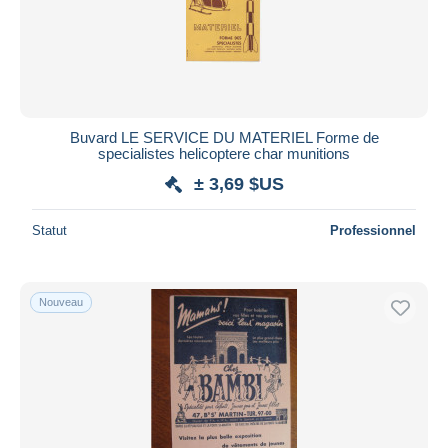
Produits pharmaceutiques
5 339
R
119
S
232
Sports
84
Sucreries & gâteaux
849
Buvard LE SERVICE DU MATERIEL Forme de
T
72
specialistes helicoptere char munitions
Tabac & cigarettes
145
± 3,69 $US
Textile & vestimentaire
1 851
Statut
Professionnel
Transports
233
U
12
V
229
Nouveau
W
37
X
2
Y
5
Z
16
Collections, lots & séries
528