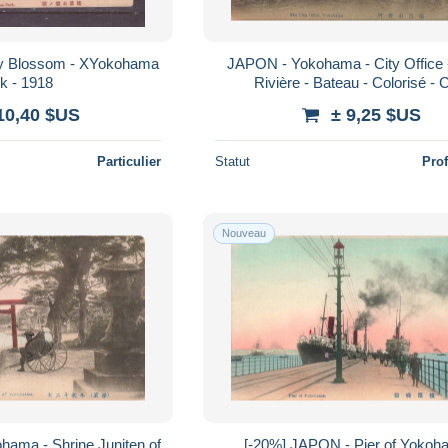
JAPON - Yokohama - City Office -
k - 1918
Rivière - Bateau - Colorisé -
10,40 $US
± 9,25 $US
Particulier
Statut
Pro
Nouveau
hama - Shrine Juniten of
[-20%] JAPON - Pier of Yokoh