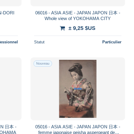
N-DORI
06016 - ASIA ASIE - JAPAN JAPON 日本 -
Whole view of YOKOHAMA CITY
± 9,25 $US
fessionnel
Statut
Particulier
Nouveau
PON 日本 -
05016 - ASIA ASIE - JAPAN JAPON 日本 -
OHOHAMA
femme japonaise geisha aspergeant des