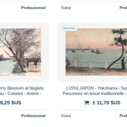
Professionnel
Statut
Pro
Nouveau
erry Blossom at Negishi
[-15%] JAPON - Yokohama - Sea
u - Colorisé - Animé -
Personnes en tenue traditionnelle 
Colorisé - Carte postale anci
 9,25 $US
± 11,79 $US
Professionnel
Statut
Pro