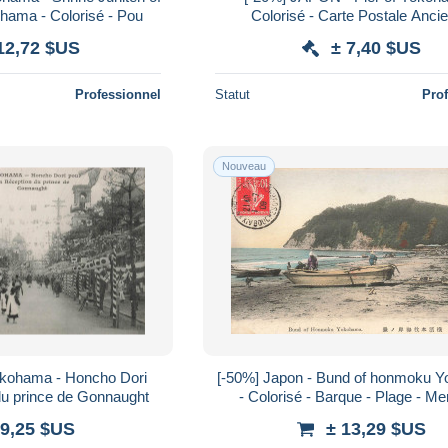
hama - Colorisé - Pou
Colorisé - Carte Postale Anci
12,72 $US
± 7,40 $US
Professionnel
Statut
Pro
Nouveau
okohama - Honcho Dori
[-50%] Japon - Bund of honmoku 
 du prince de Gonnaught
 9,25 $US
± 13,29 $US