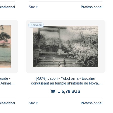
fessionnel
Statut
Professionnel
Nouveau
side -
[-50%] Japon - Yokohama - Escalier
- Animé -
conduisant au temple shintoïste de Noya -
enne
Animé - Carte Postale Ancienne
± 5,78 $US
fessionnel
Statut
Professionnel