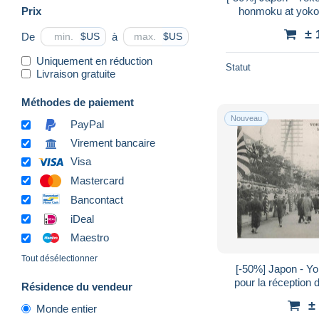
Prix
honmoku at yoko
± 
De
à
$US
$US
Uniquement en réduction
Statut
Livraison gratuite
Méthodes de paiement
Nouveau
PayPal
Virement bancaire
Visa
Mastercard
Bancontact
iDeal
Maestro
Tout désélectionner
[-50%] Japon - Y
pour la réception
Résidence du vendeur
±
Monde entier