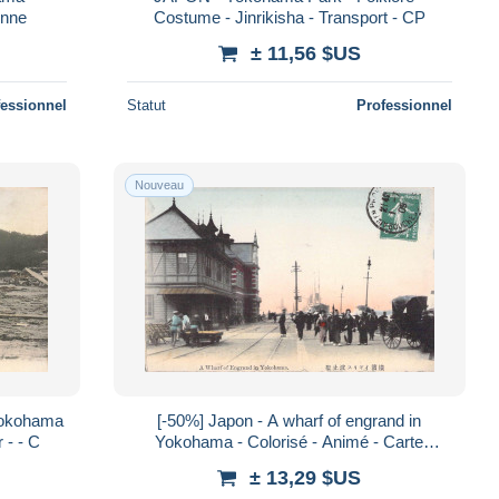
enne
Costume - Jinrikisha - Transport - CP
± 11,56 $US
fessionnel
Statut
Professionnel
Nouveau
Yokohama
[-50%] Japon - A wharf of engrand in
- Colorisé - Barque - Plage - Mer - - C
Yokohama - Colorisé - Animé - Carte
Postale
± 13,29 $US