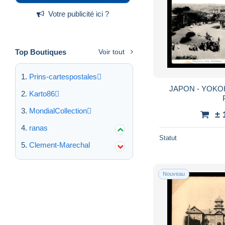
Votre publicité ici ?
Top Boutiques
Voir tout
Prins-cartespostales
JAPON - YOK
Karto86
MondialCollection
± 
ranas
Statut
Clement-Marechal
Nouveau