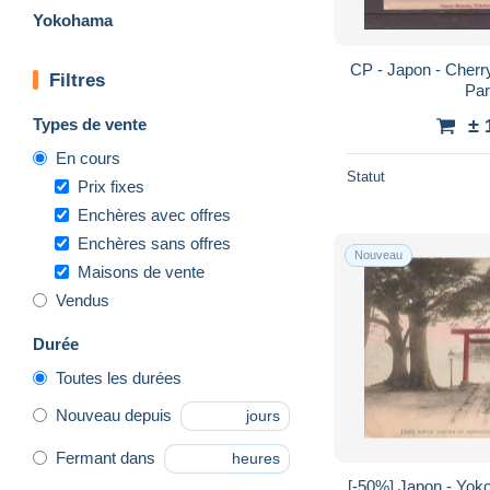
Yokohama
CP - Japon - Cherry Blossom - XYokohama
Filtres
Par
Types de vente
± 
En cours
Statut
Prix fixes
Enchères avec offres
Enchères sans offres
Nouveau
Maisons de vente
Vendus
Durée
Toutes les durées
Nouveau depuis
jours
Fermant dans
heures
[-50%] Japon - Yoko