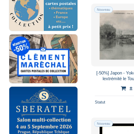
Nouveau
[-50%] Japon - Yo
lextrémité le Toura
Posta
±
Statut
Nouveau