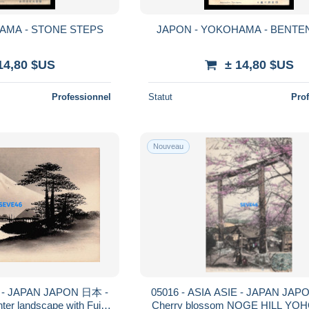
AMA - STONE STEPS
JAPON - YOKOHAMA - BENTE
14,80 $US
± 14,80 $US
Professionnel
Statut
Pro
Nouveau
E - JAPAN JAPON 日本 -
05016 - ASIA ASIE - JAPAN JA
ter landscape with Fuji
Cherry blossom NOGE HILL Y