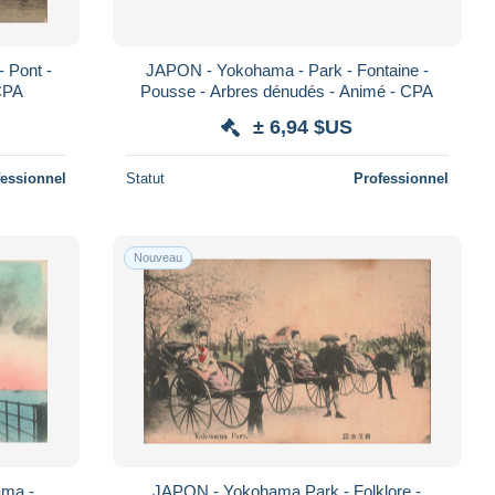
 Pont -
JAPON - Yokohama - Park - Fontaine -
 CPA
Pousse - Arbres dénudés - Animé - CPA
± 6,94 $US
fessionnel
Statut
Professionnel
Nouveau
ama -
JAPON - Yokohama Park - Folklore -