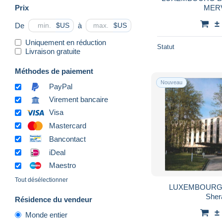
Prix
MER
±
De
à
$US
$US
Uniquement en réduction
Statut
Livraison gratuite
Méthodes de paiement
Nouveau
PayPal
Virement bancaire
Visa
Mastercard
Bancontact
iDeal
Maestro
Tout désélectionner
LUXEMBOURG Luxemburg Aerogo
Sher
Résidence du vendeur
±
Monde entier