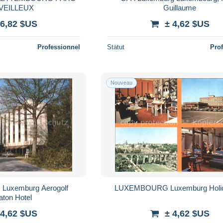
VEILLEUX
Guillaume
 6,82 $US
± 4,62 $US
Professionnel
Statut
Pro
Nouveau
lf
LUXEMBOURG Luxemburg H
aton Hotel
 4,62 $US
± 4,62 $US