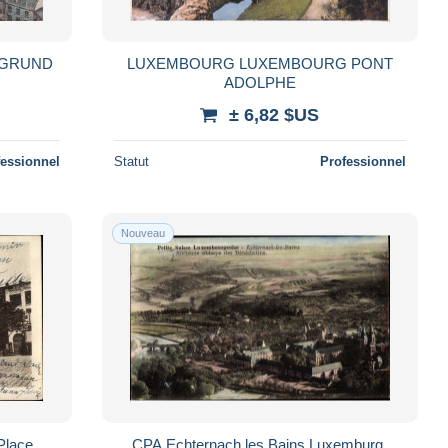
 GRUND
LUXEMBOURG LUXEMBOURG PONT
ADOLPHE
± 6,82 $US
fessionnel
Statut
Professionnel
Nouveau
Place
CPA Echternach les Bains Luxemburg,