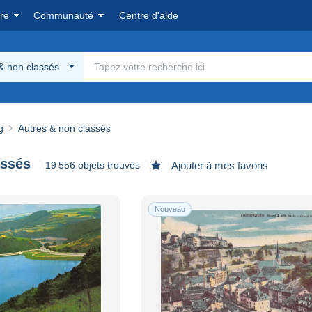
re
Communauté
Centre d'aide
& non classés
g
Autres & non classés
assés
19 556 objets trouvés
Ajouter à mes favoris
Nouveau