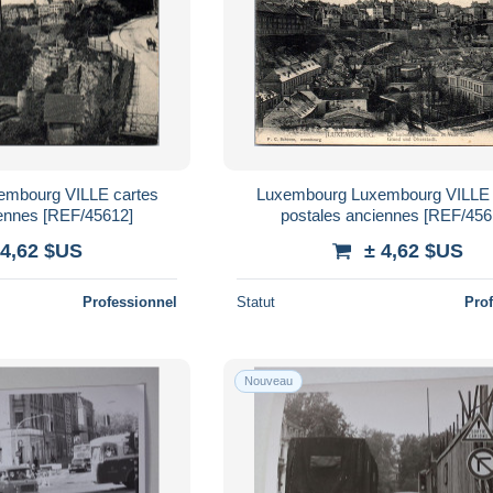
embourg VILLE cartes
Luxembourg Luxembourg VILLE 
iennes [REF/45612]
postales anciennes [REF/456
 4,62 $US
± 4,62 $US
Professionnel
Statut
Pro
Nouveau