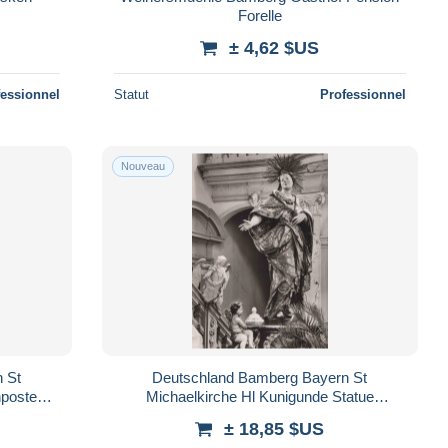
Forelle
± 4,62 $US
fessionnel
Statut
Professionnel
Nouveau
 St
Deutschland Bamberg Bayern St
nposted
Michaelkirche Hl Kunigunde Statue
Unposted #SAX090
± 18,85 $US