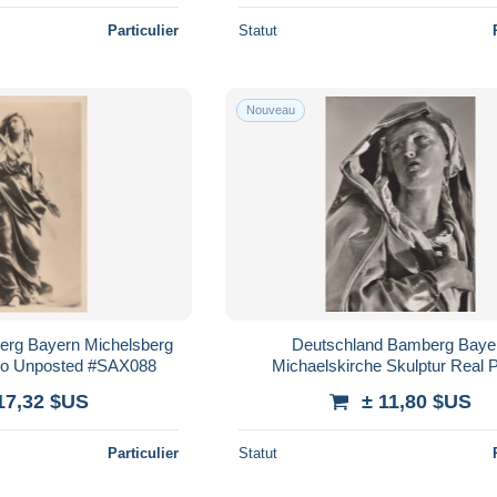
Particulier
Statut
Nouveau
erg Bayern Michelsberg
Deutschland Bamberg Baye
oto Unposted #SAX088
Michaelskirche Skulptur Real 
Unposted #SAX089
17,32 $US
± 11,80 $US
Particulier
Statut