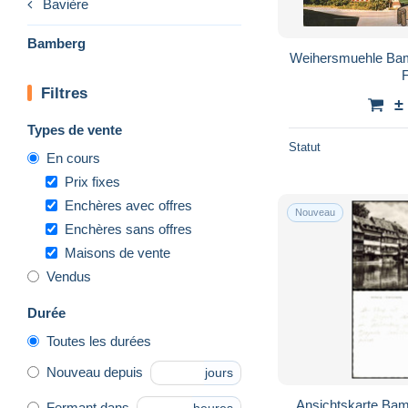
Bavière
Bamberg
Weihersmuehle Bam
F
Filtres
±
Types de vente
Statut
En cours
Prix fixes
Enchères avec offres
Nouveau
Enchères sans offres
Maisons de vente
Vendus
Durée
Toutes les durées
Nouveau depuis
jours
Ansichtskarte Bam
Fermant dans