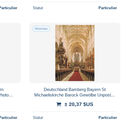
Particulier
Statut
Particulier
Nouveau
rn
Deutschland Bamberg Bayern St
Photo
Michaeliskirche Barock Gewölbe Unposted
#SAX084
± 20,37 $US
Particulier
Statut
Particulier