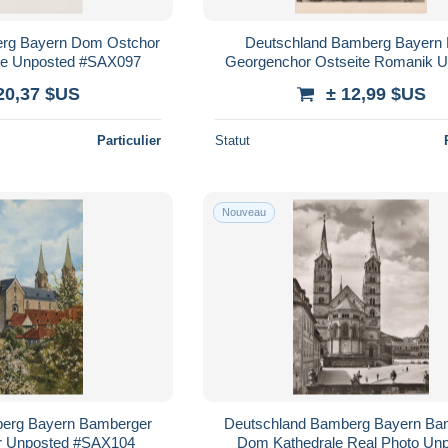
rg Bayern Dom Ostchor
Deutschland Bamberg Bayern
te Unposted #SAX097
Georgenchor Ostseite Romanik 
#SAX101
20,37 $US
± 12,99 $US
Particulier
Statut
Nouveau
erg Bayern Bamberger
Deutschland Bamberg Bayern Ba
ur Unposted #SAX104
Dom Kathedrale Real Photo Un