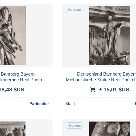
Nouveau
d Bamberg Bayern
Deutschland Bamberg Bayern
Trauernde Real Photo
Michaelskirche Statue Real Photo
ed #SAX087
#SAX091
18,48 $US
± 15,01 $US
Particulier
Statut
Nouveau