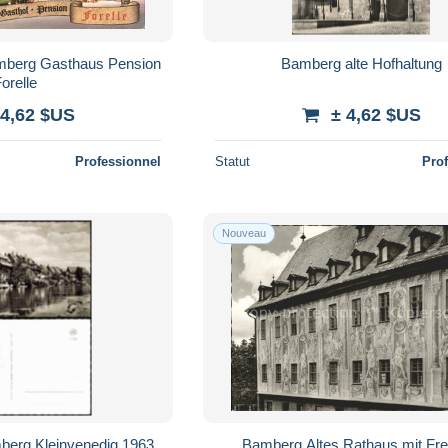
berg Gasthaus Pension
Bamberg alte Hofhaltung
orelle
 4,62 $US
± 4,62 $US
Professionnel
Statut
Pro
Nouveau
berg Kleinvenedig 1963
Bamberg Altes Rathaus mit Fr