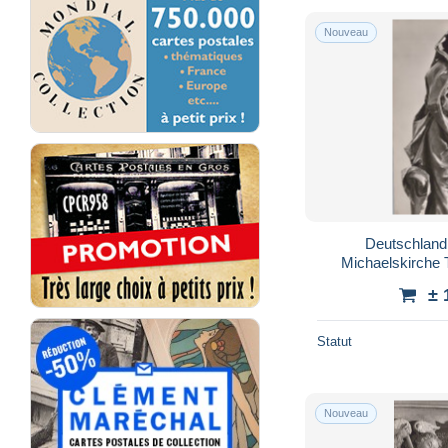
Nouveau
Deutschlan
Michaelskirche 
Unpost
± 
Statut
Nouveau