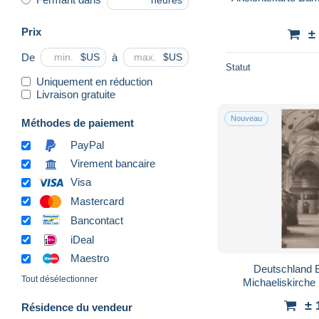
heures
Prix
±
De
à
$US
$US
Statut
Uniquement en réduction
Livraison gratuite
Nouveau
Méthodes de paiement
PayPal
Virement bancaire
Visa
Mastercard
Bancontact
iDeal
Maestro
Deutschland 
Tout désélectionner
Michaeliskirche
#
± 
Résidence du vendeur