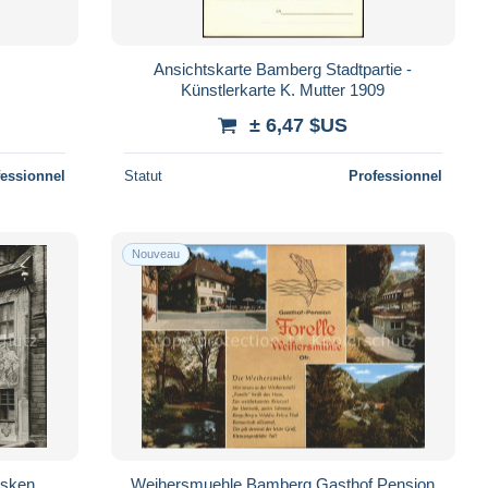
Ansichtskarte Bamberg Stadtpartie -
Künstlerkarte K. Mutter 1909
± 6,47 $US
fessionnel
Statut
Professionnel
Nouveau
esken
Weihersmuehle Bamberg Gasthof Pension