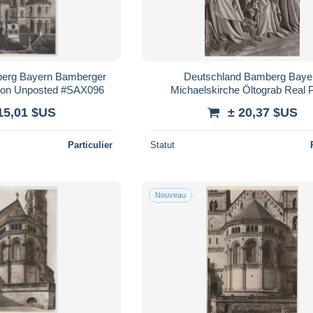
erg Bayern Bamberger
Deutschland Bamberg Baye
 von Unposted #SAX096
Michaelskirche Öltograb Real 
Unposted #SAX092
15,01 $US
± 20,37 $US
Particulier
Statut
Nouveau