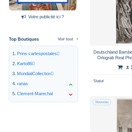
Votre publicité ici ?
Top Boutiques
Voir tout
Deutschland Bambe
Prins-cartespostales
Orlograb Real P
Karto86
± 
MondialCollection
Statut
ranas
Clement-Marechal
Nouveau